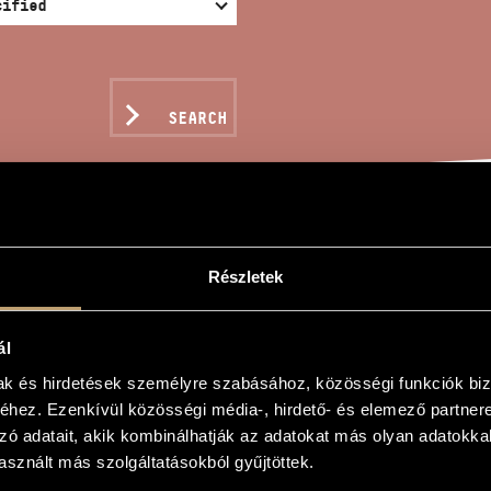
SEARCH
EMENTS OF THE EYE II
Részletek
ál
n
mak és hirdetések személyre szabásához, közösségi funkciók biz
hez. Ezenkívül közösségi média-, hirdető- és elemező partner
sai II.
zó adatait, akik kombinálhatják az adatokat más olyan adatokka
 the Eye II.
sznált más szolgáltatásokból gyűjtöttek.
nos