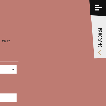
PROGRAMS
TRAININGS
PROGRAMS
ABOUT US
 that
VIDEO GALLERY