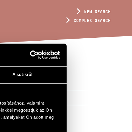
NEW SEARCH
COMPLEX SEARCH
.
A sütikről
tosításához, valamint
einkkel megosztjuk az Ön
l, amelyeket Ön adott meg