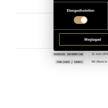
Hozzájárulás
1973
YEAR OF COMPOSITION
Elengedhetetlen
kiválasztása
Chamber Mu
TYPE
2
NUMBER OF PLAYERS
2 pf.
INSTRUMENTATION
Megtagad
0 min
DURATION
22 June 1975
PREMIERE INFORMATION
MS (Work in 
PUBLISHER / SOURCE