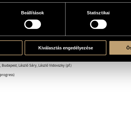
Beállítások
Statisztikai
sic
Kiválasztás engedélyezése
Ös
, Budapest; László Sáry, László Vidovszky (pf.)
progress)