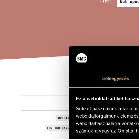
TYPE:
MOV
Beleegyezés
TITLE OF THE WORK
Ez a weboldal sütiket haszn
Jeney Zoltá
COMPOSER
Sütiket használunk a tartal
weboldalforgalmunk elemzésé
A szem mozgá
ORIGINAL / HUNGARIAN TITLE
weboldalhasználatra vonatko
Movements of
FOREIGN LANGUAGE / ENGLISH TITLE
számukra vagy az Ön által ha
For two pia
SUBTITLE