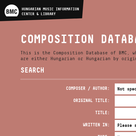
ARTIST DATABASE
HUNGARIAN MUSIC INFORMATION
CENTER & LIBRARY
COMPOSITION DATABASE
COMPOSITION DATAB
MUSIC LIBRARY, ONLINE
CATALOG
This is the Composition Database of BMC, w
are either Hungarian or Hungarian by origi
SEARCH
COMPOSER / AUTHOR:
ORIGINAL TITLE:
TITLE:
WRITTEN IN: