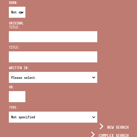
BORN:
ORIGINAL
TITLE:
ADDRESS
TITLE:
EMAIL
infokozpont@bmc.hu
WRITTEN IN:
PHONE
OR:
OPENING HOURS
TYPE:
NEW SEARCH
COMPLEX SEARCH