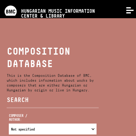
PROGRAMS
HUNGARIAN MUSIC INFORMATION
MENU
CENTER & LIBRARY
COMPETITIONS
TRAININGS
COMPOSITION
DATABASE
RELEASES
This is the Composition Database of BMC,
ABOUT US
which includes information about works by
composers that are either Hungarian or
Hungarian by origin or live in Hungary.
SEARCH
CONTACT
COMPOSER /
AUTHOR:
VIDEO GALLERY