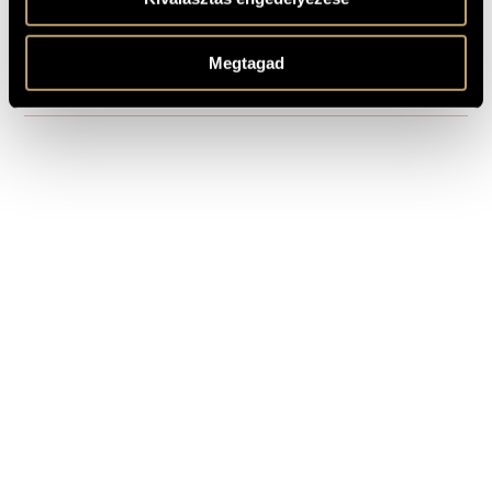
1 MIN.
Fantasia su una nota
1
SAMPLE
Megtagad
REMARKS,
OTHER INFO