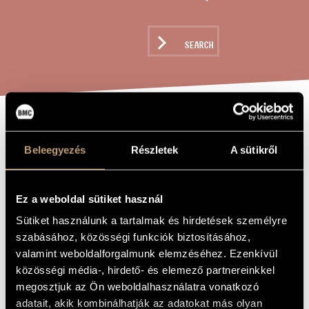
ARTIST DATABASE
COMPOSITION DATABASE
SEARCH
MUSIC LIBRARY, ONLINE CATALOG
FANTASIA SU
TITLE OF
THE WORK
Beleegyezés
Részletek
A sütikről
UNA NOTA
Ez a weboldal sütiket használ
Jeney Zoltán
COMPOSER
Sütiket használunk a tartalmak és hirdetések személyre
Fantasia Su Una Nota
ORIGINAL /
szabásához, közösségi funkciók biztosításához,
HUNGARIAN
TITLE
valamint weboldalforgalmunk elemzéséhez. Ezenkívül
Fantasia Su Una Nota
FOREIGN
közösségi média-, hirdető- és elemező partnereinkkel
LANGUAGE /
megosztjuk az Ön weboldalhasználatra vonatkozó
ENGLISH
TITLE
adatait, akik kombinálhatják az adatokat más olyan