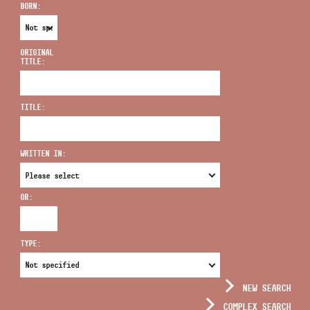
BORN:
ORIGINAL
TITLE:
ADDRESS
TITLE:
EMAIL
infokozpont@bmc.hu
WRITTEN IN:
PHONE
OR:
OPENING HOURS
TYPE:
NEW SEARCH
COMPLEX SEARCH