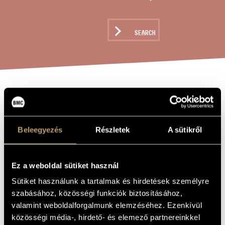
ARTIST DATABASE
COMPOSITION DATABASE
SEARCH
MUSIC LIBRARY, ONLINE CATALOG
VIER
TITLE OF
THE WORK
CAPRICCIOS OP.
9 / FOUR
Beleegyezés
Részletek
A sütikről
CAPRICCIOS OP.
9
Ez a weboldal sütiket használ
Sütiket használunk a tartalmak és hirdetések személyre
szabásához, közösségi funkciók biztosításához,
Kurtág György
COMPOSER
valamint weboldalforgalmunk elemzéséhez. Ezenkívül
Négy capriccio Op. 9
közösségi média-, hirdető- és elemező partnereinkkel
ORIGINAL /
HUNGARIAN