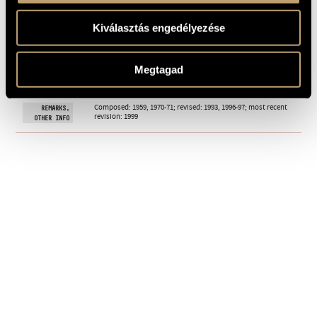
BÁLINT, István
TEXT
Hungarian
LANGUAGE
Kiválasztás engedélyezése
13 October 1971, Budapest; Erika Sziklai (S.), Budapest
PREMIERE
Chamber Ensemble, András Mihály (cond.)
INFORMATION
Megtagad
Universal Edition A.G. WIen © 1996; UE31264 (score), UE30393
PUBLISHER /
(piano reduction - edited by György Bácskai)
SOURCE
Available here!
Composed: 1959, 1970-71; revised: 1993, 1996-97; most recent
REMARKS,
revision: 1999
OTHER INFO