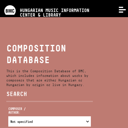
PROGRAMS
HUNGARIAN MUSIC INFORMATION
MENU
CENTER & LIBRARY
COMPETITIONS
TRAININGS
COMPOSITION
DATABASE
RELEASES
This is the Composition Database of BMC,
ABOUT US
which includes information about works by
composers that are either Hungarian or
Hungarian by origin or live in Hungary.
SEARCH
CONTACT
COMPOSER /
AUTHOR:
VIDEO GALLERY