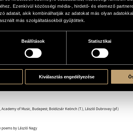
hez. Ezenkívül közösségi média-, hirdető- és elemező partner
 with solo instrument(s)
zó adatait, akik kombinálhatják az adatokat más olyan adatokka
sznált más szolgáltatásokból gyűjtöttek.
Beállítások
Statisztikai
st / Ködkonda támadt
Age / Zöld koromat
 / Ábránd
ng / Virágének
ake Love Across / Ki viszi át a szerelmet
Kiválasztás engedélyezése
Ös
0, Academy of Music, Budapest; Boldizsár Keönch (T.), László Dubrovay (pf.)
e poems by László Nagy