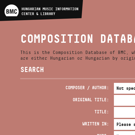
ARTIST DATABASE
HUNGARIAN MUSIC INFORMATION
CENTER & LIBRARY
COMPOSITION DATABASE
COMPOSITION DATAB
MUSIC LIBRARY, ONLINE
CATALOG
This is the Composition Database of BMC, w
are either Hungarian or Hungarian by origi
SEARCH
COMPOSER / AUTHOR:
ORIGINAL TITLE:
TITLE:
WRITTEN IN: