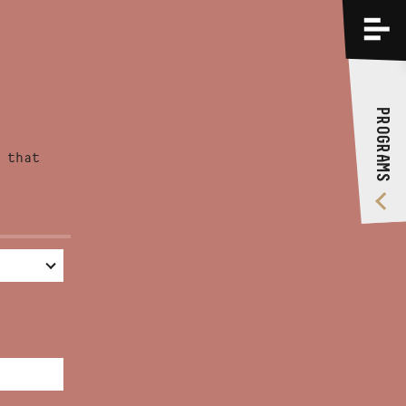
PROGRAMS
TRAININGS
PROGRAMS
ABOUT US
 that
VIDEO GALLERY