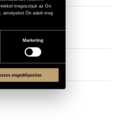
einkkel megosztjuk az Ön
l, amelyeket Ön adott meg
Marketing
szes engedélyezése