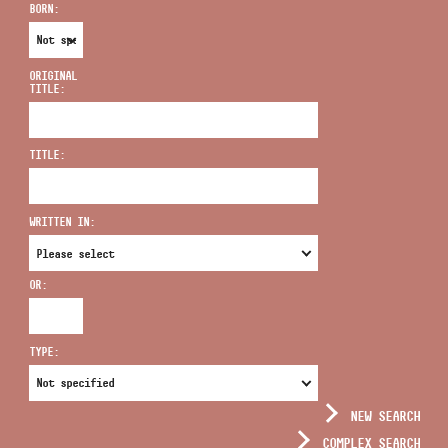
BORN:
ORIGINAL
TITLE:
ADDRESS
TITLE:
EMAIL
infokozpont@bmc.hu
WRITTEN IN:
PHONE
OR:
OPENING HOURS
TYPE:
NEW SEARCH
COMPLEX SEARCH