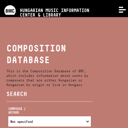
PROGRAMS
HUNGARIAN MUSIC INFORMATION
MENU
CENTER & LIBRARY
COMPETITIONS
TRAININGS
COMPOSITION
DATABASE
RELEASES
This is the Composition Database of BMC,
ABOUT US
which includes information about works by
composers that are either Hungarian or
Hungarian by origin or live in Hungary.
SEARCH
CONTACT
COMPOSER /
AUTHOR:
VIDEO GALLERY