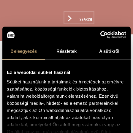
ARTIST DATABASE
COMPOSITION DATABASE
SEARCH
MUSIC LIBRARY, ONLINE CATALOG
Beleegyezés
Részletek
A sütikről
CONCERTO NO. 4
TITLE OF
THE WORK
(PIANO
Ez a weboldal sütiket használ
CONCERTO NO.
Sütiket használunk a tartalmak és hirdetések személyre
1)
szabásához, közösségi funkciók biztosításához,
valamint weboldalforgalmunk elemzéséhez. Ezenkívül
közösségi média-, hirdető- és elemező partnereinkkel
Dubrovay László
COMPOSER
megosztjuk az Ön weboldalhasználatra vonatkozó
adatait, akik kombinálhatják az adatokat más olyan
Concerto No. 4 (I. zongoraverseny)
ORIGINAL /
HUNGARIAN
adatokkal, amelyeket Ön adott meg számukra vagy az
TITLE
Ön által használt más szolgáltatásokból gyűjtöttek.