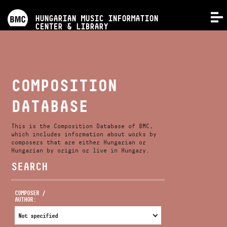
PROGRAMS
HUNGARIAN MUSIC INFORMATION
MENU
CENTER & LIBRARY
COMPETITIONS
TRAININGS
COMPOSITION
DATABASE
RELEASES
This is the Composition Database of BMC,
ABOUT US
which includes information about works by
composers that are either Hungarian or
Hungarian by origin or live in Hungary.
SEARCH
CONTACT
COMPOSER /
AUTHOR:
VIDEO GALLERY