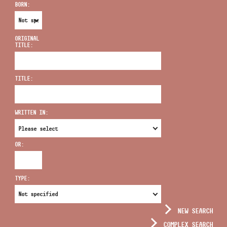
BORN:
ORIGINAL
TITLE:
ADDRESS
TITLE:
EMAIL
infokozpont@bmc.hu
WRITTEN IN:
PHONE
OR:
OPENING HOURS
TYPE:
NEW SEARCH
COMPLEX SEARCH