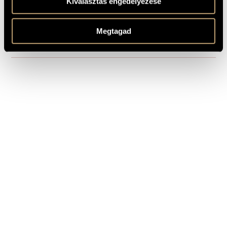
Kiválasztás engedélyezése
Video recording of the premiere, 2025 - Judit Szathmáry
RECORDINGS
(voice), László Sándor (vl.), Péter Tornyai (vla.), Kristóf Szőcs
(pf.) (Available on youtube.com, FUGA749_online)
Megtagad
Based on the poem by Béla Meliorisz
REMARKS,
OTHER INFO