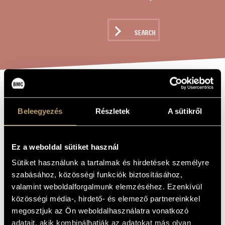
ARTIST DATABASE
COMPOSITION DATABASE
SEARCH
MUSIC LIBRARY, ONLINE CATALOG
ALWAYS
TITLE OF
THE WORK
Beleegyezés
Részletek
A sütikről
EVERYTHING AS
IF
Ez a weboldal sütiket használ
Sütiket használunk a tartalmak és hirdetések személyre
Futó Balázs
COMPOSER
szabásához, közösségi funkciók biztosításához,
mindig minden mintha
ORIGINAL /
valamint weboldalforgalmunk elemzéséhez. Ezenkívül
HUNGARIAN
közösségi média-, hirdető- és elemező partnereinkkel
TITLE
megosztjuk az Ön weboldalhasználatra vonatkozó
always everything as if
FOREIGN
LANGUAGE /
adatait, akik kombinálhatják az adatokat más olyan
ENGLISH