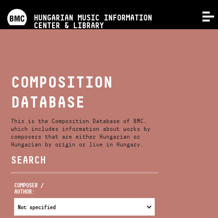
PROGRAMS
HUNGARIAN MUSIC INFORMATION
MENU
CENTER & LIBRARY
COMPETITIONS
TRAININGS
COMPOSITION
DATABASE
RELEASES
This is the Composition Database of BMC,
ABOUT US
which includes information about works by
composers that are either Hungarian or
Hungarian by origin or live in Hungary.
SEARCH
CONTACT
COMPOSER /
AUTHOR:
VIDEO GALLERY