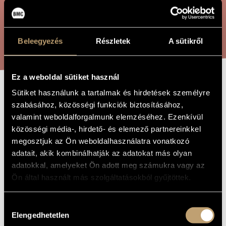
ARTIST DATABASE
COMPOSITION DATABASE
SEARCH
Beleegyezés
Részletek
A sütikről
MUSIC LIBRARY, ONLINE CATALOG
Ez a weboldal sütiket használ
Sütiket használunk a tartalmak és hirdetések személyre
MAO - GIGUE
TITLE OF
szabásához, közösségi funkciók biztosításához,
THE WORK
valamint weboldalforgalmunk elemzéséhez. Ezenkívül
közösségi média-, hirdető- és elemező partnereinkkel
Kurtág György
COMPOSER
megosztjuk az Ön weboldalhasználatra vonatkozó
MAO - GIGUE
ORIGINAL /
adatait, akik kombinálhatják az adatokat más olyan
HUNGARIAN
adatokkal, amelyeket Ön adott meg számukra vagy az
TITLE
Ön által használt más szolgáltatásokból gyűjtöttek.
MAO - GIGUE
FOREIGN
LANGUAGE /
ENGLISH
TITLE
Hozzájárulás
for solo cimbalom, solo bass trumpet and jazz orchestra
Elengedhetetlen
SUBTITLE
kiválasztása