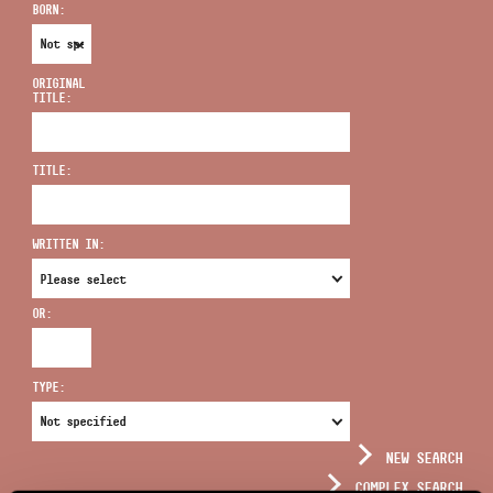
BORN:
ORIGINAL
TITLE:
ADDRESS
TITLE:
EMAIL
infokozpont@bmc.hu
WRITTEN IN:
PHONE
OR:
OPENING HOURS
TYPE:
NEW SEARCH
COMPLEX SEARCH