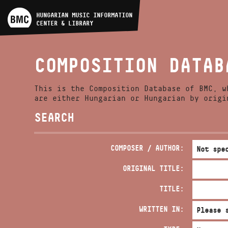
ARTIST DATABASE
HUNGARIAN MUSIC INFORMATION
CENTER & LIBRARY
COMPOSITION DATABASE
COMPOSITION DATAB
MUSIC LIBRARY, ONLINE
CATALOG
This is the Composition Database of BMC, w
are either Hungarian or Hungarian by origi
SEARCH
COMPOSER / AUTHOR:
ORIGINAL TITLE:
TITLE:
WRITTEN IN: