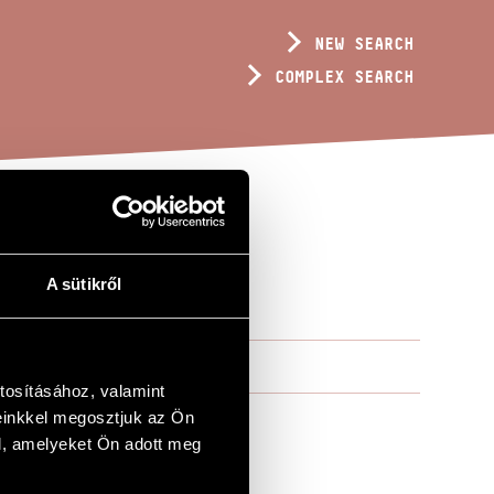
NEW SEARCH
COMPLEX SEARCH
A sütikről
tosításához, valamint
einkkel megosztjuk az Ön
l, amelyeket Ön adott meg