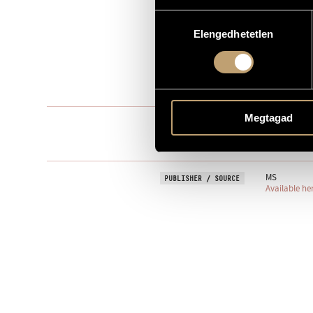
Hozzájárulás
Chamber Mu
TYPE
Elengedhetetlen
kiválasztása
4
NUMBER OF PLAYERS
pf. - strings: v
INSTRUMENTATION
13 min
DURATION
Megtagad
1. Allegro
MOVEMENTS, PARTS
2. Andante
3. Allegro vi
MS
PUBLISHER / SOURCE
Available he