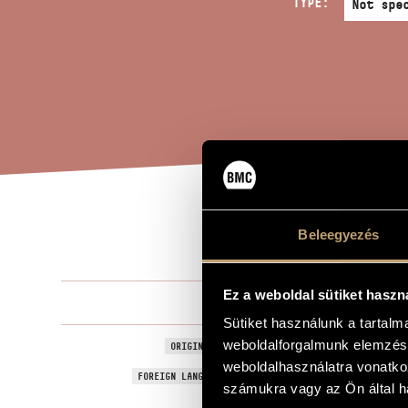
TYPE:
SON
Beleegyezés
TITLE OF THE WORK
Ez a weboldal sütiket haszn
Zámbó Jona
COMPOSER
Sütiket használunk a tartal
weboldalforgalmunk elemzésé
Sonata in th
ORIGINAL / HUNGARIAN TITLE
weboldalhasználatra vonatko
Sonata in th
FOREIGN LANGUAGE / ENGLISH TITLE
számukra vagy az Ön által ha
For violin, v
SUBTITLE