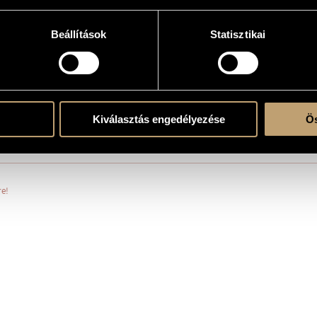
sic
Beállítások
Statisztikai
l., vla., vlc.
Kiválasztás engedélyezése
Ös
vace
re!