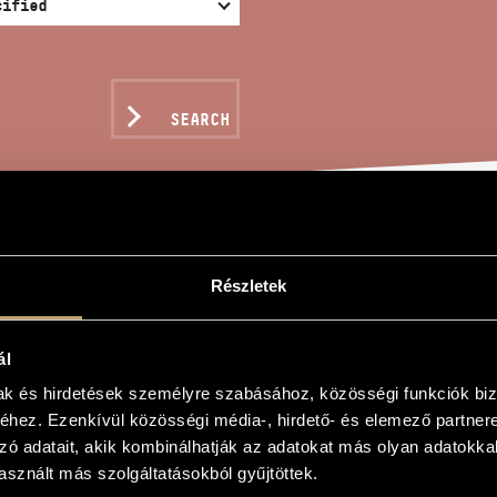
SEARCH
ATA IN THE OLD STYLE
Részletek
ál
tán
mak és hirdetések személyre szabásához, közösségi funkciók biz
hez. Ezenkívül közösségi média-, hirdető- és elemező partner
e Old Style
zó adatait, akik kombinálhatják az adatokat más olyan adatokka
e Old Style
sznált más szolgáltatásokból gyűjtöttek.
iola, cello and piano