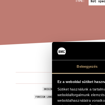
TYPE:
MES
TITLE OF THE WORK
Beleegyezés
Zámbó Jona
COMPOSER
Ez a weboldal sütiket haszn
Üzenet haza
Sütiket használunk a tartal
ORIGINAL / HUNGARIAN TITLE
weboldalforgalmunk elemzésé
Message to
FOREIGN LANGUAGE / ENGLISH TITLE
weboldalhasználatra vonatko
For mixed ch
SUBTITLE