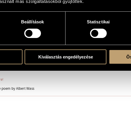
sznált más szolgáltatásokból gyűjtöttek.
(S-A-T-B)
Beállítások
Statisztikai
ent
t
Kiválasztás engedélyezése
Ös
re!
e poem by Albert Wass