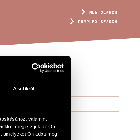
NEW SEARCH
COMPLEX SEARCH
A sütikről
tosításához, valamint
einkkel megosztjuk az Ön
l, amelyeket Ön adott meg