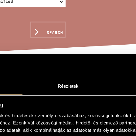
SEARCH
SAGE TO HOME
Részletek
tán
ál
mak és hirdetések személyre szabásához, közösségi funkciók biz
hez. Ezenkívül közösségi média-, hirdető- és elemező partner
 Home
zó adatait, akik kombinálhatják az adatokat más olyan adatokka
oir