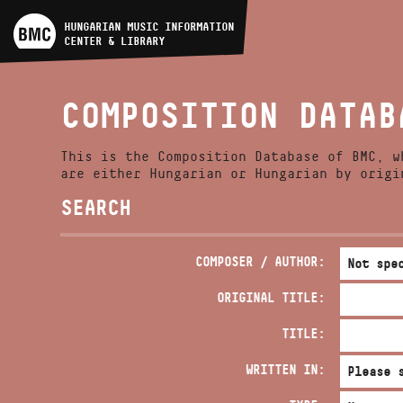
ARTIST DATABASE
HUNGARIAN MUSIC INFORMATION
CENTER & LIBRARY
COMPOSITION DATABASE
COMPOSITION DATAB
MUSIC LIBRARY, ONLINE
CATALOG
This is the Composition Database of BMC, w
are either Hungarian or Hungarian by origi
SEARCH
COMPOSER / AUTHOR:
ORIGINAL TITLE:
TITLE:
WRITTEN IN: