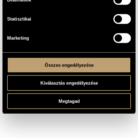
Chamber Music
TYPE
2
NUMBER OF
PLAYERS
Statisztikai
fl., shakuhachi, didgeridoo
INSTRUMENTATION
10 min
DURATION
Marketing
MS
PUBLISHER /
SOURCE
Video recording, 2024 - István Matuz, Gergely Matuz (fl.)
RECORDINGS
(Movement I., Available on youtube.com)
Összes engedélyezése
Kiválasztás engedélyezése
Megtagad