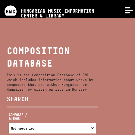
PROGRAMS
HUNGARIAN MUSIC INFORMATION
MENU
CENTER & LIBRARY
COMPETITIONS
TRAININGS
COMPOSITION
DATABASE
RELEASES
This is the Composition Database of BMC,
ABOUT US
which includes information about works by
composers that are either Hungarian or
Hungarian by origin or live in Hungary.
SEARCH
CONTACT
COMPOSER /
AUTHOR:
VIDEO GALLERY