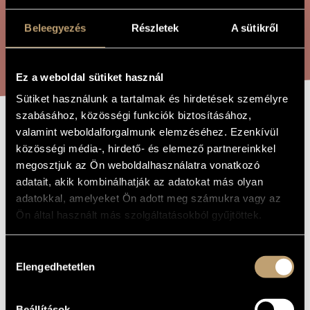
ARTIST DATABASE
Beleegyezés
Részletek
A sütikről
COMPOSITION DATABASE
SEARCH
MUSIC LIBRARY, ONLINE CATALOG
Ez a weboldal sütiket használ
Sütiket használunk a tartalmak és hirdetések személyre
szabásához, közösségi funkciók biztosításához,
FLUTE DUET
valamint weboldalforgalmunk elemzéséhez. Ezenkívül
TITLE OF
THE WORK
közösségi média-, hirdető- és elemező partnereinkkel
megosztjuk az Ön weboldalhasználatra vonatkozó
Pintér Gyula
COMPOSER
adatait, akik kombinálhatják az adatokat más olyan
adatokkal, amelyeket Ön adott meg számukra vagy az
Fuvola-duó
ORIGINAL /
Ön által használt más szolgáltatásokból gyűjtöttek.
HUNGARIAN
TITLE
Flute Duet
FOREIGN
Hozzájárulás
LANGUAGE /
ENGLISH
Elengedhetetlen
kiválasztása
TITLE
For flutes, shakuhachi and didgeridoo
SUBTITLE
Beállítások