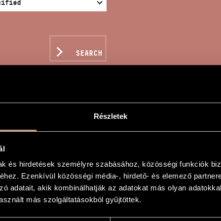
SEARCH
Részletek
ORD STREET
ál
mak és hirdetések személyre szabásához, közösségi funkciók biz
hez. Ezenkívül közösségi média-, hirdető- és elemező partner
t
zó adatait, akik kombinálhatják az adatokat más olyan adatokka
sznált más szolgáltatásokból gyűjtöttek.
t
rinet and tape