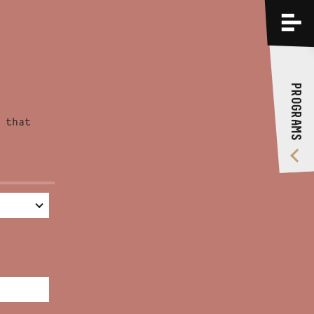
PROGRAMS
TRAININGS
PROGRAMS
ABOUT US
 that
VIDEO GALLERY