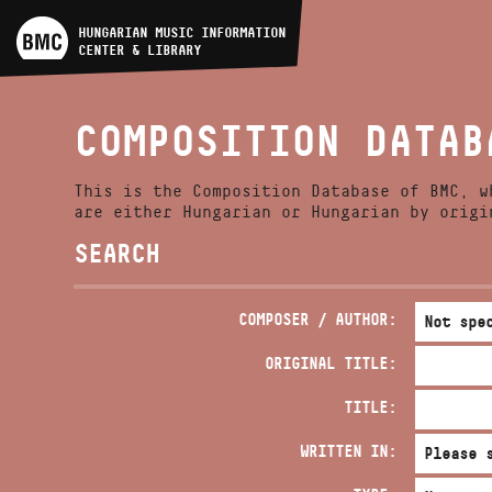
ARTIST DATABASE
HUNGARIAN MUSIC INFORMATION
CENTER & LIBRARY
COMPOSITION DATABASE
COMPOSITION DATAB
MUSIC LIBRARY, ONLINE
CATALOG
This is the Composition Database of BMC, w
are either Hungarian or Hungarian by origi
SEARCH
COMPOSER / AUTHOR:
ORIGINAL TITLE:
TITLE:
WRITTEN IN: