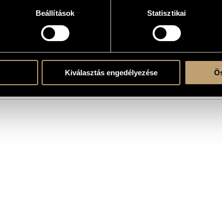
Beállítások
Statisztikai
e music
Kiválasztás engedélyezése
Ös