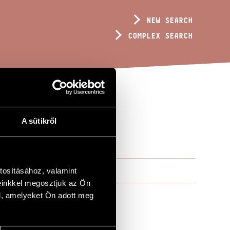
NEW SEARCH
COMPLEX SEARCH
A sütikről
tosításához, valamint
einkkel megosztjuk az Ön
l, amelyeket Ön adott meg