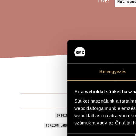
TYPE:
Beleegyezés
OXF
TITLE OF THE WORK
Ez a weboldal sütiket haszn
Pintér Gyula
Sütiket használunk a tartal
COMPOSER
weboldalforgalmunk elemzésé
Oxford Stree
weboldalhasználatra vonatko
ORIGINAL / HUNGARIAN TITLE
számukra vagy az Ön által ha
Oxford Stree
FOREIGN LANGUAGE / ENGLISH TITLE
For bass-cla
SUBTITLE