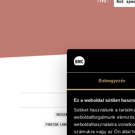
TYPE:
HAR
TITLE OF THE WORK
Beleegyezés
Láng István
Ez a weboldal sütiket haszn
COMPOSER
Sütiket használunk a tartal
Harpsounds
ORIGINAL / HUNGARIAN TITLE
weboldalforgalmunk elemzésé
Harpsounds
weboldalhasználatra vonatko
FOREIGN LANGUAGE / ENGLISH TITLE
számukra vagy az Ön által ha
For harp
SUBTITLE