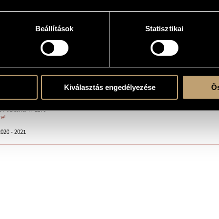
Beállítások
Statisztikai
 solo
- V - VI - VII - VIII
Kiválasztás engedélyezése
Ös
 Publisher A-1270
re!
020 - 2021