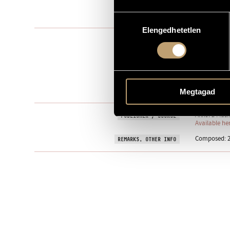
2021
YEAR OF COMPOSITION
Hozzájárulás
Elengedhetetlen
kiválasztása
Instrumental
TYPE
1
NUMBER OF PLAYERS
arpa
INSTRUMENTATION
I - II - III - IV 
MOVEMENTS, PARTS
Megtagad
Akkord Music
PUBLISHER / SOURCE
Available he
Composed: 2
REMARKS, OTHER INFO