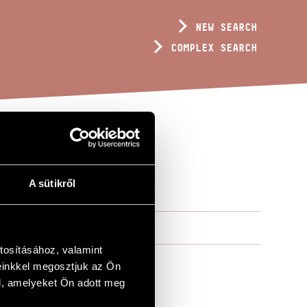
NEW SEARCH
COMPLEX SEARCH
A sütikről
tosításához, valamint
einkkel megosztjuk az Ön
l, amelyeket Ön adott meg