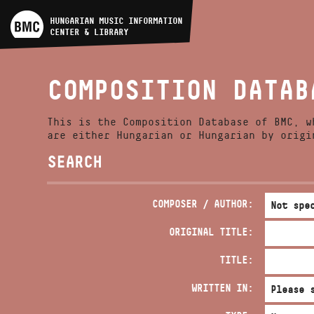
ARTIST DATABASE
HUNGARIAN MUSIC INFORMATION
CENTER & LIBRARY
COMPOSITION DATABASE
COMPOSITION DATAB
MUSIC LIBRARY, ONLINE
CATALOG
This is the Composition Database of BMC, w
are either Hungarian or Hungarian by origi
SEARCH
COMPOSER / AUTHOR:
ORIGINAL TITLE:
TITLE:
WRITTEN IN: