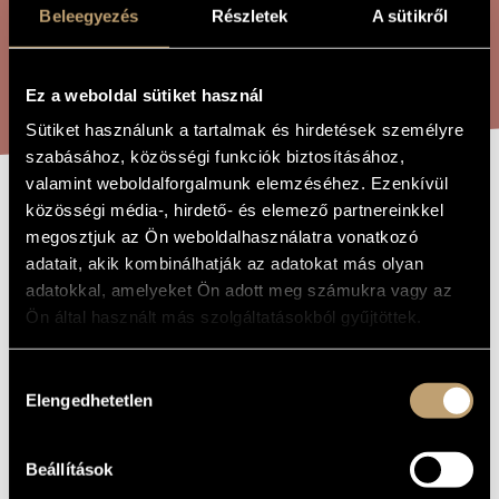
ARTIST DATABASE
Beleegyezés
Részletek
A sütikről
COMPOSITION DATABASE
SEARCH
Ez a weboldal sütiket használ
MUSIC LIBRARY, ONLINE CATALOG
Sütiket használunk a tartalmak és hirdetések személyre
szabásához, közösségi funkciók biztosításához,
valamint weboldalforgalmunk elemzéséhez. Ezenkívül
közösségi média-, hirdető- és elemező partnereinkkel
VERSE-SONGS
TITLE OF
THE WORK
megosztjuk az Ön weboldalhasználatra vonatkozó
adatait, akik kombinálhatják az adatokat más olyan
Csemiczky Miklós
adatokkal, amelyeket Ön adott meg számukra vagy az
COMPOSER
Ön által használt más szolgáltatásokból gyűjtöttek.
Szösszenet-dalok
ORIGINAL /
HUNGARIAN
TITLE
Hozzájárulás
Verse-Songs
FOREIGN
Elengedhetetlen
kiválasztása
LANGUAGE /
ENGLISH
TITLE
Beállítások
For soprano and piano
SUBTITLE