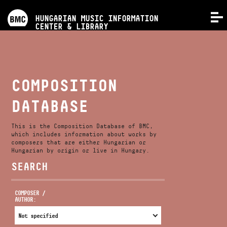
PROGRAMS
HUNGARIAN MUSIC INFORMATION
MENU
CENTER & LIBRARY
COMPETITIONS
TRAININGS
COMPOSITION
DATABASE
RELEASES
This is the Composition Database of BMC,
ABOUT US
which includes information about works by
composers that are either Hungarian or
Hungarian by origin or live in Hungary.
SEARCH
CONTACT
COMPOSER /
AUTHOR:
VIDEO GALLERY