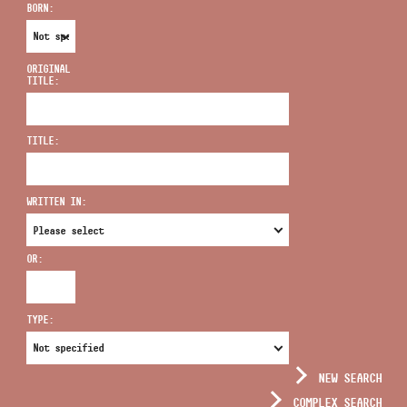
BORN:
ORIGINAL
TITLE:
ADDRESS
TITLE:
EMAIL
infokozpont@bmc.hu
WRITTEN IN:
PHONE
OR:
OPENING HOURS
TYPE:
NEW SEARCH
COMPLEX SEARCH