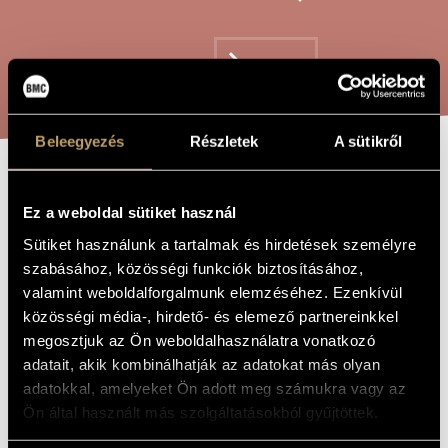
ARTIST DATABASE
COMPOSITION DATABASE
SEARCH
MUSIC LIBRARY, ONLINE CATALOG
Beleegyezés
Részletek
A sütikről
TRE SOGGETTI A
TITLE OF
THE WORK
Ez a weboldal sütiket használ
FUGA
Sütiket használunk a tartalmak és hirdetések személyre
szabásához, közösségi funkciók biztosításához,
Futó Balázs
valamint weboldalforgalmunk elemzéséhez. Ezenkívül
COMPOSER
közösségi média-, hirdető- és elemező partnereinkkel
Tre soggetti a FUGA
ORIGINAL /
megosztjuk az Ön weboldalhasználatra vonatkozó
HUNGARIAN
TITLE
adatait, akik kombinálhatják az adatokat más olyan
Tre soggetti a FUGA
adatokkal, amelyeket Ön adott meg számukra vagy az
FOREIGN
LANGUAGE /
Ön által használt más szolgáltatásokból gyűjtöttek.
ENGLISH
TITLE