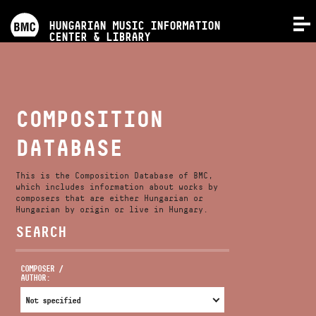
PROGRAMS
HUNGARIAN MUSIC INFORMATION
MENU
CENTER & LIBRARY
COMPETITIONS
TRAININGS
COMPOSITION
DATABASE
RELEASES
This is the Composition Database of BMC,
ABOUT US
which includes information about works by
composers that are either Hungarian or
Hungarian by origin or live in Hungary.
SEARCH
CONTACT
COMPOSER /
AUTHOR:
VIDEO GALLERY