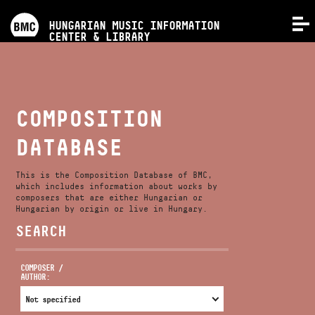
PROGRAMS
HUNGARIAN MUSIC INFORMATION
MENU
CENTER & LIBRARY
COMPETITIONS
TRAININGS
COMPOSITION
DATABASE
RELEASES
This is the Composition Database of BMC,
ABOUT US
which includes information about works by
composers that are either Hungarian or
Hungarian by origin or live in Hungary.
SEARCH
CONTACT
COMPOSER /
AUTHOR:
VIDEO GALLERY