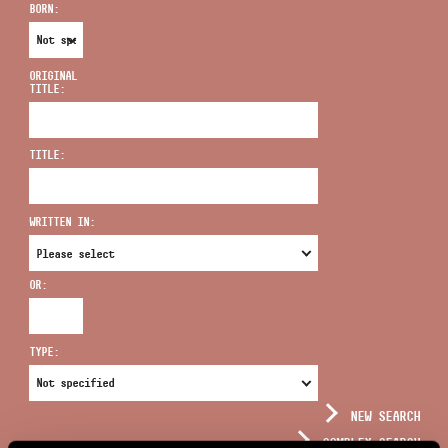
BORN:
ORIGINAL
TITLE:
ADDRESS
TITLE:
EMAIL
infokozpont@bmc.hu
WRITTEN IN:
PHONE
OR:
OPENING HOURS
TYPE:
NEW SEARCH
COMPLEX SEARCH