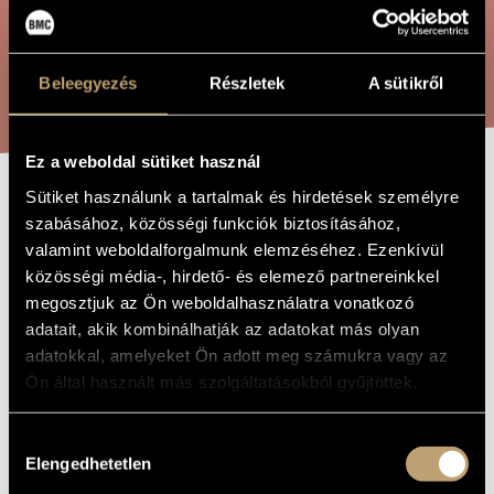
ARTIST DATABASE
COMPOSITION DATABASE
SEARCH
Beleegyezés
Részletek
A sütikről
MUSIC LIBRARY, ONLINE CATALOG
Ez a weboldal sütiket használ
Sütiket használunk a tartalmak és hirdetések személyre
THREE PIECES
TITLE OF
szabásához, közösségi funkciók biztosításához,
THE WORK
valamint weboldalforgalmunk elemzéséhez. Ezenkívül
közösségi média-, hirdető- és elemező partnereinkkel
Reményi Attila
COMPOSER
megosztjuk az Ön weboldalhasználatra vonatkozó
adatait, akik kombinálhatják az adatokat más olyan
Three Pieces
ORIGINAL /
HUNGARIAN
adatokkal, amelyeket Ön adott meg számukra vagy az
TITLE
Ön által használt más szolgáltatásokból gyűjtöttek.
Three Pieces
FOREIGN
LANGUAGE /
ENGLISH
TITLE
Hozzájárulás
Elengedhetetlen
For 3 flutes and marimba
kiválasztása
SUBTITLE