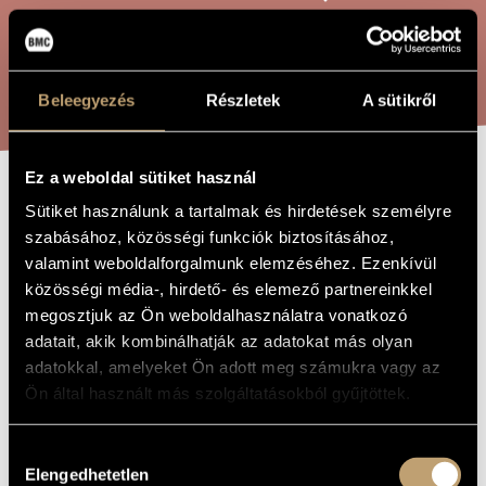
ARTIST DATABASE
COMPOSITION DATABASE
SEARCH
Beleegyezés
Részletek
A sütikről
MUSIC LIBRARY, ONLINE CATALOG
Ez a weboldal sütiket használ
MUSICA PER
Sütiket használunk a tartalmak és hirdetések személyre
TITLE OF
THE WORK
szabásához, közösségi funkciók biztosításához,
CLARINETTO
valamint weboldalforgalmunk elemzéséhez. Ezenkívül
közösségi média-, hirdető- és elemező partnereinkkel
megosztjuk az Ön weboldalhasználatra vonatkozó
Reményi Attila
COMPOSER
adatait, akik kombinálhatják az adatokat más olyan
Musica per clarinetto
ORIGINAL /
adatokkal, amelyeket Ön adott meg számukra vagy az
HUNGARIAN
Ön által használt más szolgáltatásokból gyűjtöttek.
TITLE
Musica per clarinetto
FOREIGN
LANGUAGE /
Hozzájárulás
ENGLISH
TITLE
Elengedhetetlen
kiválasztása