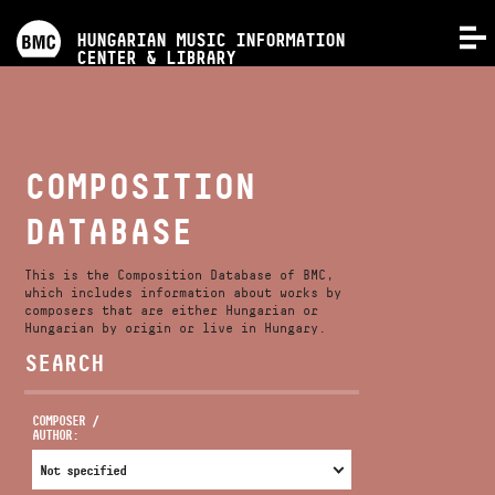
PROGRAMS
HUNGARIAN MUSIC INFORMATION
MENU
CENTER & LIBRARY
COMPETITIONS
TRAININGS
COMPOSITION
DATABASE
RELEASES
This is the Composition Database of BMC,
ABOUT US
which includes information about works by
composers that are either Hungarian or
Hungarian by origin or live in Hungary.
SEARCH
CONTACT
COMPOSER /
AUTHOR:
VIDEO GALLERY