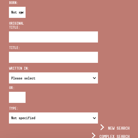
BORN:
ORIGINAL
TITLE:
ADDRESS
TITLE:
EMAIL
infokozpont@bmc.hu
WRITTEN IN:
PHONE
OR:
OPENING HOURS
TYPE:
NEW SEARCH
COMPLEX SEARCH