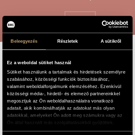
ARTIST DATABASE
COMPOSITION DATABASE
SEARCH
MUSIC LIBRARY, ONLINE CATALOG
Beleegyezés
Részletek
A sütikről
CHRIST OR
TITLE OF
Ez a weboldal sütiket használ
THE WORK
BARRABAS
Sütiket használunk a tartalmak és hirdetések személyre
szabásához, közösségi funkciók biztosításához,
valamint weboldalforgalmunk elemzéséhez. Ezenkívül
Sárai Tibor
COMPOSER
közösségi média-, hirdető- és elemező partnereinkkel
Krisztus vagy Barrabás
megosztjuk az Ön weboldalhasználatra vonatkozó
ORIGINAL /
HUNGARIAN
adatait, akik kombinálhatják az adatokat más olyan
TITLE
adatokkal, amelyeket Ön adott meg számukra vagy az
Christ or Barrabas
FOREIGN
LANGUAGE /
Ön által használt más szolgáltatásokból gyűjtöttek.
ENGLISH
TITLE