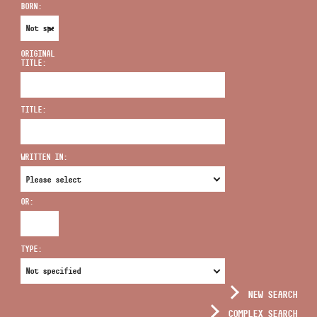
BORN:
ORIGINAL
TITLE:
ADDRESS
TITLE:
EMAIL
infokozpont@bmc.hu
WRITTEN IN:
PHONE
OR:
OPENING HOURS
TYPE:
NEW SEARCH
COMPLEX SEARCH