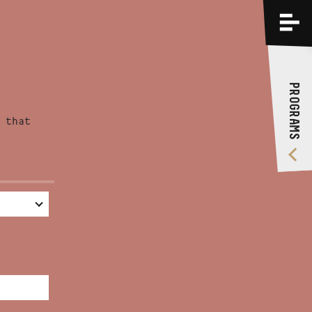
PROGRAMS
TRAININGS
PROGRAMS
ABOUT US
 that
VIDEO GALLERY