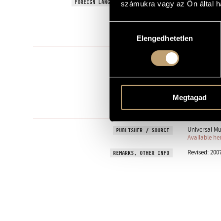
Games X/7 - 
FOREIGN LANGUAGE / ENGLISH TITLE
számukra vagy az Ön által ha
Per pianino 
SUBTITLE
Hozzájárulás
1978
YEAR OF COMPOSITION
Elengedhetetlen
kiválasztása
Instrumental
TYPE
1
NUMBER OF PLAYERS
pnino. con s
INSTRUMENTATION
Megtagad
One movem
MOVEMENTS, PARTS
Universal Mu
PUBLISHER / SOURCE
Available he
Revised: 200
REMARKS, OTHER INFO