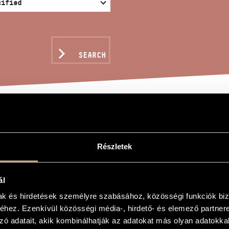
SEARCH
ES X/7 - ...FLY SLOW
Részletek
G, MY DYING SWAN, MY
ál
gy
mak és hirdetések személyre szabásához, közösségi funkciók biz
hez. Ezenkívül közösségi média-, hirdető- és elemező partner
 ... lassan szállj és hosszan énekelj, Haldokló hattyúm, szép emlékezet! ...
zó adatait, akik kombinálhatják az adatokat más olyan adatokka