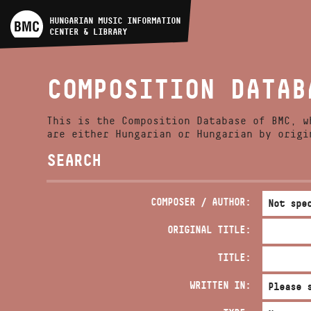
ARTIST DATABASE
HUNGARIAN MUSIC INFORMATION
CENTER & LIBRARY
COMPOSITION DATABASE
COMPOSITION DATAB
MUSIC LIBRARY, ONLINE
CATALOG
This is the Composition Database of BMC, w
are either Hungarian or Hungarian by origi
SEARCH
COMPOSER / AUTHOR:
ORIGINAL TITLE:
TITLE:
WRITTEN IN: