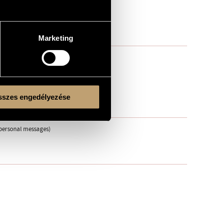
Marketing
szes engedélyezése
, personal messages)