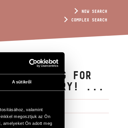
NEW SEARCH
COMPLEX SEARCH
LY AND SING FOR
A sütikről
 FAIR MEMORY! ...
tosításához, valamint
einkkel megosztjuk az Ön
l, amelyeket Ön adott meg