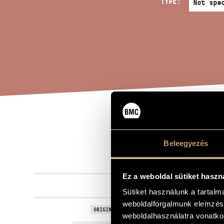
TYPE:
GAM
TITLE OF THE WORK
Beleegyezés
LON
Ez a weboldal sütiket haszn
Kurtág Györ
COMPOSER
Sütiket használunk a tartal
weboldalforgalmunk elemzésé
Játékok X/7 -
ORIGINAL / HUNGARIAN TITLE
weboldalhasználatra vonatko