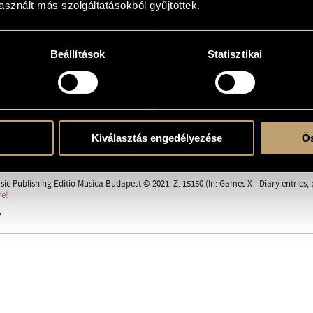
...fly slowly and sing for long, My dying swan, my fair memory! ...
sznált más szolgáltatásokból gyűjtöttek.
con supersordino, sempre all´ ottava bassa
Beállítások
Statisztikai
 solo
upersordino
Kiválasztás engedélyezése
Ös
ent
sic Publishing Editio Musica Budapest © 2021, Z. 15150 (In: Games X - Diary entries
re!
7