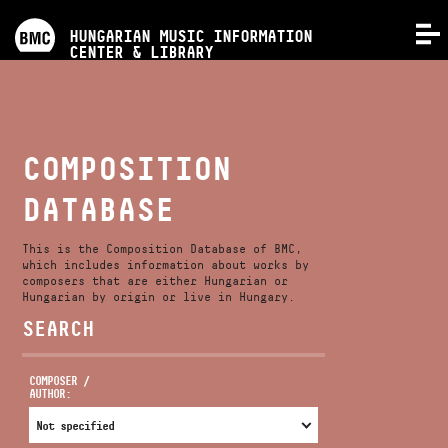
PROGRAMS
HUNGARIAN MUSIC INFORMATION
MENU
CENTER & LIBRARY
COMPETITIONS
TRAININGS
COMPOSITION
DATABASE
RELEASES
This is the Composition Database of BMC,
ABOUT US
which includes information about works by
composers that are either Hungarian or
Hungarian by origin or live in Hungary.
SEARCH
CONTACT
COMPOSER /
AUTHOR:
VIDEO GALLERY