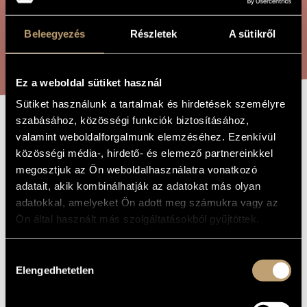
ARTIST DATABASE
Beleegyezés
Részletek
A sütikről
COMPOSITION DATABASE
SEARCH
MUSIC LIBRARY, ONLINE CATALOG
Ez a weboldal sütiket használ
Sütiket használunk a tartalmak és hirdetések személyre
szabásához, közösségi funkciók biztosításához,
GAMES X/6 -
TITLE OF
valamint weboldalforgalmunk elemzéséhez. Ezenkívül
THE WORK
FLOWER
közösségi média-, hirdető- és elemező partnereinkkel
megosztjuk az Ön weboldalhasználatra vonatkozó
adatait, akik kombinálhatják az adatokat más olyan
Kurtág György
COMPOSER
adatokkal, amelyeket Ön adott meg számukra vagy az
Ön által használt más szolgáltatásokból gyűjtöttek.
Játékok X/6 - Virág
ORIGINAL /
HUNGARIAN
TITLE
Hozzájárulás
Games X/6 - Flower
FOREIGN
Elengedhetetlen
kiválasztása
LANGUAGE /
ENGLISH
TITLE