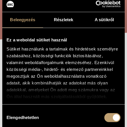
ARTIST DATABASE
COMPOSITION DATABASE
SEARCH
Beleegyezés
Részletek
A sütikről
MUSIC LIBRARY, ONLINE CATALOG
Ez a weboldal sütiket használ
Sütiket használunk a tartalmak és hirdetések személyre
PAVANE &
szabásához, közösségi funkciók biztosításához,
TITLE OF
THE WORK
valamint weboldalforgalmunk elemzéséhez. Ezenkívül
DOUBLE
közösségi média-, hirdető- és elemező partnereinkkel
megosztjuk az Ön weboldalhasználatra vonatkozó
Serei Zsolt
adatait, akik kombinálhatják az adatokat más olyan
COMPOSER
adatokkal, amelyeket Ön adott meg számukra vagy az
Pavane & Double
ORIGINAL /
Ön által használt más szolgáltatásokból gyűjtöttek.
HUNGARIAN
TITLE
Pavane & Double
FOREIGN
Hozzájárulás
LANGUAGE /
Elengedhetetlen
ENGLISH
kiválasztása
TITLE