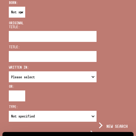
BORN:
ORIGINAL
TITLE:
ADDRESS
TITLE:
EMAIL
infokozpont@bmc.hu
WRITTEN IN:
PHONE
OR:
OPENING HOURS
TYPE:
NEW SEARCH
COMPLEX SEARCH