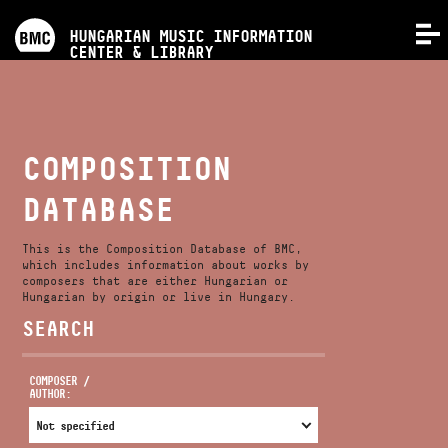
PROGRAMS
HUNGARIAN MUSIC INFORMATION
MENU
CENTER & LIBRARY
COMPETITIONS
TRAININGS
COMPOSITION
DATABASE
RELEASES
This is the Composition Database of BMC,
ABOUT US
which includes information about works by
composers that are either Hungarian or
Hungarian by origin or live in Hungary.
SEARCH
CONTACT
COMPOSER /
AUTHOR:
VIDEO GALLERY