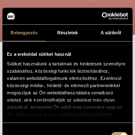
ARTIST DATABASE
COMPOSITION DATABASE
SEARCH
MUSIC LIBRARY, ONLINE CATALOG
Beleegyezés
Részletek
A sütikről
Ez a weboldal sütiket használ
VARIATION
TITLE OF
Sütiket használunk a tartalmak és hirdetések személyre
THE WORK
EINER
szabásához, közösségi funkciók biztosításához,
VARIATION
valamint weboldalforgalmunk elemzéséhez. Ezenkívül
közösségi média-, hirdető- és elemező partnereinkkel
megosztjuk az Ön weboldalhasználatra vonatkozó
Maros Miklós
COMPOSER
adatait, akik kombinálhatják az adatokat más olyan
adatokkal, amelyeket Ön adott meg számukra vagy az
Variation einer Variation
ORIGINAL /
Ön által használt más szolgáltatásokból gyűjtöttek.
HUNGARIAN
TITLE
Variation einer Variation
FOREIGN
Hozzájárulás
LANGUAGE /
ENGLISH