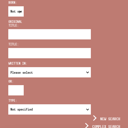
BORN:
ORIGINAL
TITLE:
ADDRESS
TITLE:
EMAIL
infokozpont@bmc.hu
WRITTEN IN:
PHONE
OR:
OPENING HOURS
TYPE:
NEW SEARCH
COMPLEX SEARCH