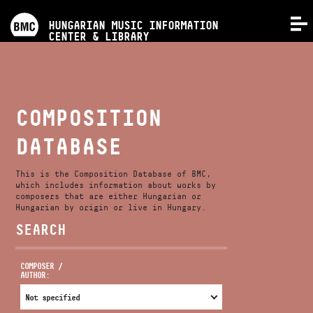
PROGRAMS
HUNGARIAN MUSIC INFORMATION
MENU
CENTER & LIBRARY
COMPETITIONS
TRAININGS
COMPOSITION
DATABASE
RELEASES
This is the Composition Database of BMC,
ABOUT US
which includes information about works by
composers that are either Hungarian or
Hungarian by origin or live in Hungary.
SEARCH
CONTACT
COMPOSER /
AUTHOR:
VIDEO GALLERY