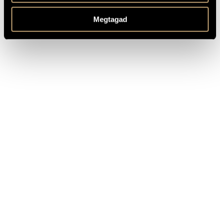
(voice), Anastasia Razvalyaeva (arpa)
After the poem by Paul Verlaine
REMARKS,
Megtagad
OTHER INFO