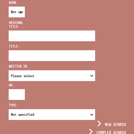
BORN:
ORIGINAL
TITLE:
ADDRESS
TITLE:
EMAIL
infokozpont@bmc.hu
WRITTEN IN:
PHONE
OR:
OPENING HOURS
TYPE:
NEW SEARCH
COMPLEX SEARCH