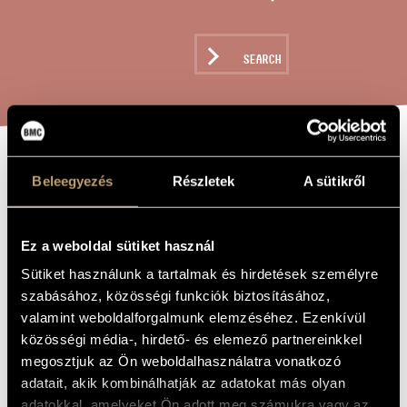
ARTIST DATABASE
COMPOSITION DATABASE
SEARCH
MUSIC LIBRARY, ONLINE CATALOG
FEMME ET
TITLE OF
Beleegyezés
Részletek
A sütikről
THE WORK
CHATTE / THE
WOMAN & THE
Ez a weboldal sütiket használ
CAT
Sütiket használunk a tartalmak és hirdetések személyre
szabásához, közösségi funkciók biztosításához,
valamint weboldalforgalmunk elemzéséhez. Ezenkívül
Solti Árpád
COMPOSER
közösségi média-, hirdető- és elemező partnereinkkel
megosztjuk az Ön weboldalhasználatra vonatkozó
Femme et Chatte / Az asszony és a macska
ORIGINAL /
HUNGARIAN
adatait, akik kombinálhatják az adatokat más olyan
TITLE
adatokkal, amelyeket Ön adott meg számukra vagy az