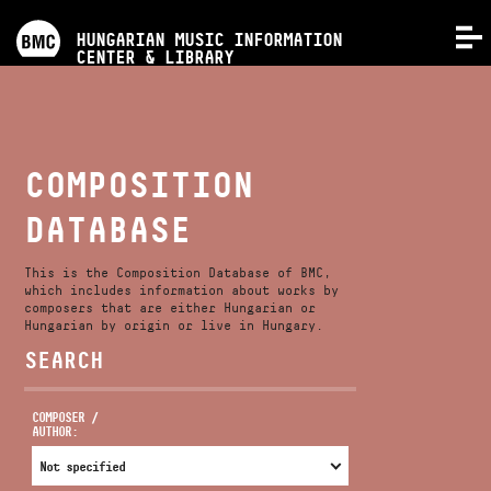
PROGRAMS
HUNGARIAN MUSIC INFORMATION
MENU
CENTER & LIBRARY
COMPETITIONS
TRAININGS
COMPOSITION
DATABASE
RELEASES
This is the Composition Database of BMC,
ABOUT US
which includes information about works by
composers that are either Hungarian or
Hungarian by origin or live in Hungary.
SEARCH
CONTACT
COMPOSER /
AUTHOR:
VIDEO GALLERY