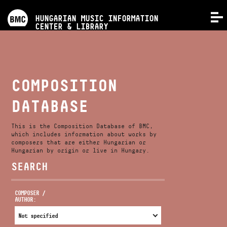
PROGRAMS
HUNGARIAN MUSIC INFORMATION
MENU
CENTER & LIBRARY
COMPETITIONS
TRAININGS
COMPOSITION
DATABASE
RELEASES
This is the Composition Database of BMC,
ABOUT US
which includes information about works by
composers that are either Hungarian or
Hungarian by origin or live in Hungary.
SEARCH
CONTACT
COMPOSER /
AUTHOR:
VIDEO GALLERY