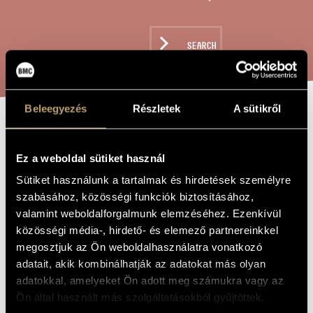
ARTIST DATABASE
COMPOSITION DATABASE
SEARCH
MUSIC LIBRARY, ONLINE CATALOG
Beleegyezés
Részletek
A sütikről
ZERSCHLAGEN
TITLE OF
THE WORK
IST DIE ALTE
Ez a weboldal sütiket használ
LEIER / THE
Sütiket használunk a tartalmak és hirdetések személyre
szabásához, közösségi funkciók biztosításához,
OLD LUTE IS
valamint weboldalforgalmunk elemzéséhez. Ezenkívül
SHATTERED
közösségi média-, hirdető- és elemező partnereinkkel
megosztjuk az Ön weboldalhasználatra vonatkozó
adatait, akik kombinálhatják az adatokat más olyan
Gárdonyi Zoltán
COMPOSER
adatokkal, amelyeket Ön adott meg számukra vagy az
Ön által használt más szolgáltatásokból gyűjtöttek.
Zerschlagen ist die alte Leier / Már összetört a régi lantom
ORIGINAL /
HUNGARIAN