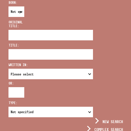
BORN:
ORIGINAL
TITLE:
ADDRESS
TITLE:
EMAIL
infokozpont@bmc.hu
WRITTEN IN:
PHONE
OR:
OPENING HOURS
TYPE:
NEW SEARCH
COMPLEX SEARCH