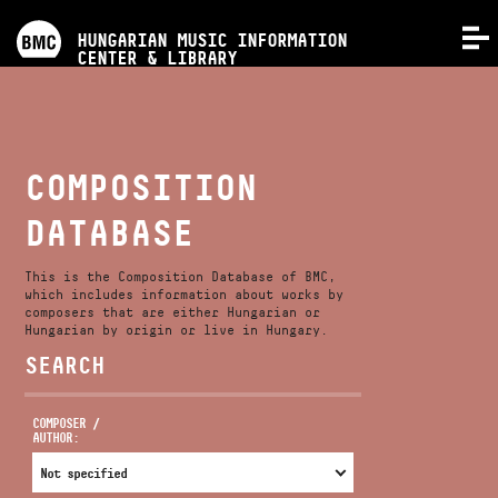
PROGRAMS
HUNGARIAN MUSIC INFORMATION
MENU
CENTER & LIBRARY
COMPETITIONS
TRAININGS
COMPOSITION
DATABASE
RELEASES
This is the Composition Database of BMC,
ABOUT US
which includes information about works by
composers that are either Hungarian or
Hungarian by origin or live in Hungary.
SEARCH
CONTACT
COMPOSER /
AUTHOR:
VIDEO GALLERY