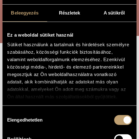
ARTIST DATABASE
Beleegyezés
Részletek
A sütikről
COMPOSITION DATABASE
SEARCH
MUSIC LIBRARY, ONLINE CATALOG
Ez a weboldal sütiket használ
Sütiket használunk a tartalmak és hirdetések személyre
szabásához, közösségi funkciók biztosításához,
Ó, TE ÜDVADÓ
valamint weboldalforgalmunk elemzéséhez. Ezenkívül
TITLE OF
THE WORK
közösségi média-, hirdető- és elemező partnereinkkel
megosztjuk az Ön weboldalhasználatra vonatkozó
Gárdonyi Zoltán
COMPOSER
adatait, akik kombinálhatják az adatokat más olyan
adatokkal, amelyeket Ön adott meg számukra vagy az
Ó, Te üdvadó
ORIGINAL /
Ön által használt más szolgáltatásokból gyűjtöttek.
HUNGARIAN
TITLE
Ó, Te üdvadó
FOREIGN
Hozzájárulás
LANGUAGE /
ENGLISH
Elengedhetetlen
kiválasztása
TITLE
For mixed choir and organ (harmonium)
SUBTITLE
Beállítások