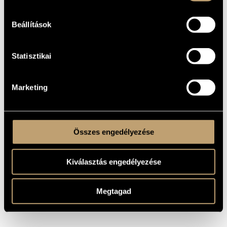
1973
YEAR OF
COMPOSITION
Beállítások
Concerto
TYPE
3 fl. (I-III anche picc.), 2 ob., cl., cl.b., 2 fg., cfg. - 4 cor., 3 tr., 3
INSTRUMENTATION
trb., tuba - timp., perc. (2 esec.: tam-tam, ptto.sosp., gong, 3
Statisztikai
tom-tom, xil.) - arpa, cel. - strings: 12 vl. 1, 12 vl. 2, 8 vla., 8
vlc., 6 cb.
15 min
DURATION
Marketing
1. (♩=48)
MOVEMENTS,
2. molto animato non misurato
PARTS
3. Lento
4. Allegro moderato
Összes engedélyezése
Universal Music Publishing Editio Musica Budapest © 1981, Z.
PUBLISHER /
10234 (SZ-73)
SOURCE
Available here!
Kiválasztás engedélyezése
Megtagad