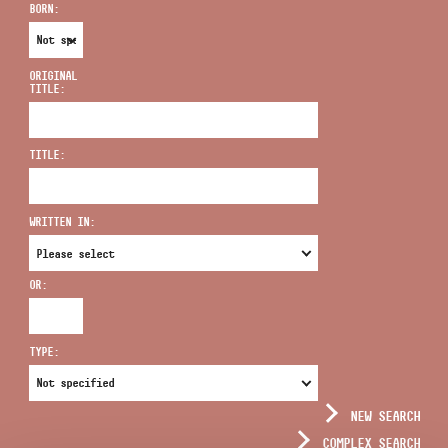
BORN:
ORIGINAL
TITLE:
ADDRESS
TITLE:
EMAIL
infokozpont@bmc.hu
WRITTEN IN:
PHONE
OR:
OPENING HOURS
TYPE:
NEW SEARCH
COMPLEX SEARCH