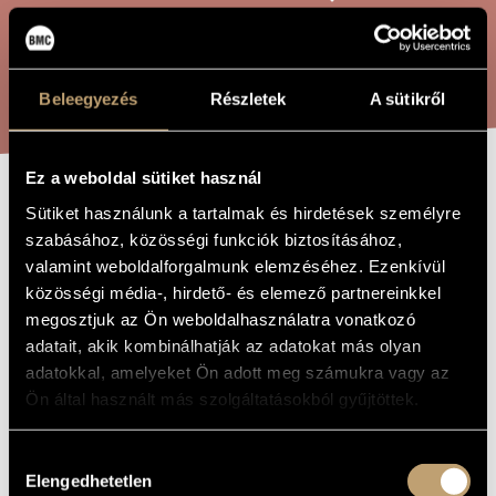
ARTIST DATABASE
COMPOSITION DATABASE
SEARCH
Beleegyezés
Részletek
A sütikről
MUSIC LIBRARY, ONLINE CATALOG
Ez a weboldal sütiket használ
RIFLESSIONI
Sütiket használunk a tartalmak és hirdetések személyre
TITLE OF
THE WORK
szabásához, közösségi funkciók biztosításához,
valamint weboldalforgalmunk elemzéséhez. Ezenkívül
Székely Endre
COMPOSER
közösségi média-, hirdető- és elemező partnereinkkel
megosztjuk az Ön weboldalhasználatra vonatkozó
Riflessioni
ORIGINAL /
adatait, akik kombinálhatják az adatokat más olyan
HUNGARIAN
TITLE
adatokkal, amelyeket Ön adott meg számukra vagy az
Riflessioni
FOREIGN
Ön által használt más szolgáltatásokból gyűjtöttek.
LANGUAGE /
ENGLISH
TITLE
Hozzájárulás
Concerto for cello and orchestra
SUBTITLE
Elengedhetetlen
kiválasztása