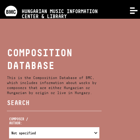
PROGRAMS
HUNGARIAN MUSIC INFORMATION
MENU
CENTER & LIBRARY
COMPETITIONS
TRAININGS
COMPOSITION
DATABASE
RELEASES
This is the Composition Database of BMC,
ABOUT US
which includes information about works by
composers that are either Hungarian or
Hungarian by origin or live in Hungary.
SEARCH
CONTACT
COMPOSER /
AUTHOR:
VIDEO GALLERY