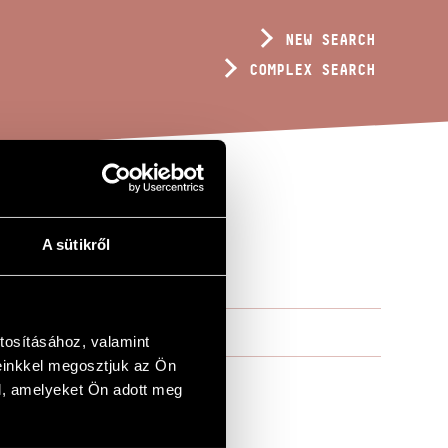
NEW SEARCH
COMPLEX SEARCH
A sütikről
tosításához, valamint
einkkel megosztjuk az Ön
l, amelyeket Ön adott meg