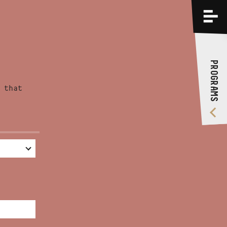
PROGRAMS
TRAININGS
PROGRAMS
ABOUT US
 that
VIDEO GALLERY