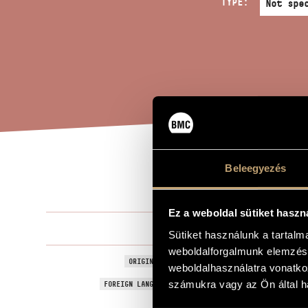
TYPE:
Beleegyezés
THE
TITLE OF THE WORK
Ez a weboldal sütiket haszn
Láng István
COMPOSER
Sütiket használunk a tartal
weboldalforgalmunk elemzésé
Az új isten
ORIGINAL / HUNGARIAN TITLE
weboldalhasználatra vonatko
The New Go
számukra vagy az Ön által ha
FOREIGN LANGUAGE / ENGLISH TITLE
On the poem 
SUBTITLE