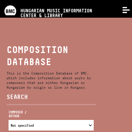
PROGRAMS
HUNGARIAN MUSIC INFORMATION
MENU
CENTER & LIBRARY
COMPETITIONS
TRAININGS
COMPOSITION
DATABASE
RELEASES
This is the Composition Database of BMC,
ABOUT US
which includes information about works by
composers that are either Hungarian or
Hungarian by origin or live in Hungary.
SEARCH
CONTACT
COMPOSER /
AUTHOR:
VIDEO GALLERY