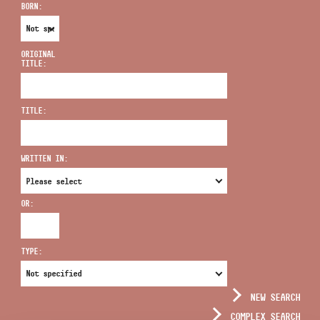
BORN:
ORIGINAL
TITLE:
ADDRESS
TITLE:
EMAIL
infokozpont@bmc.hu
WRITTEN IN:
PHONE
OR:
OPENING HOURS
TYPE:
NEW SEARCH
COMPLEX SEARCH