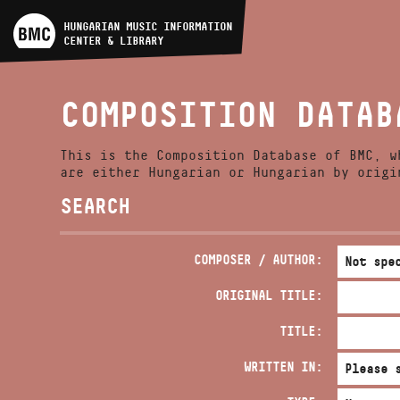
ARTIST DATABASE
HUNGARIAN MUSIC INFORMATION
CENTER & LIBRARY
COMPOSITION DATABASE
COMPOSITION DATAB
MUSIC LIBRARY, ONLINE
CATALOG
This is the Composition Database of BMC, w
are either Hungarian or Hungarian by origi
SEARCH
COMPOSER / AUTHOR:
ORIGINAL TITLE:
TITLE:
WRITTEN IN: