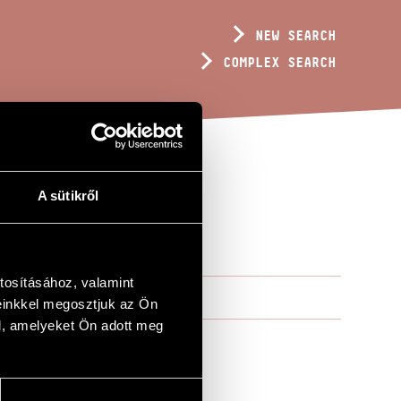
NEW SEARCH
COMPLEX SEARCH
A sütikről
tosításához, valamint
einkkel megosztjuk az Ön
l, amelyeket Ön adott meg