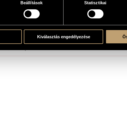
Beállítások
Statisztikai
 Béla Stúdió
Kiválasztás engedélyezése
Ös
re!
 film, directed by Dóra Maurer