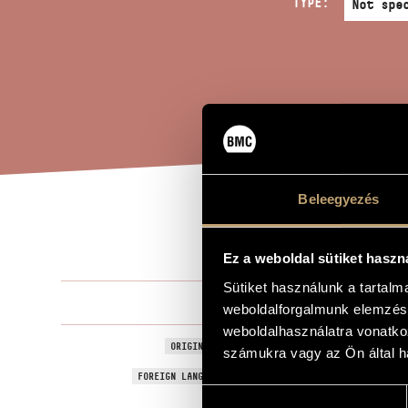
TYPE:
Beleegyezés
SPA
TITLE OF THE WORK
Ez a weboldal sütiket haszn
Sütiket használunk a tartal
Jeney Zoltá
COMPOSER
weboldalforgalmunk elemzésé
weboldalhasználatra vonatko
Térfestés
ORIGINAL / HUNGARIAN TITLE
számukra vagy az Ön által ha
Space Paint
FOREIGN LANGUAGE / ENGLISH TITLE
Hozzájárulás
1983
YEAR OF COMPOSITION