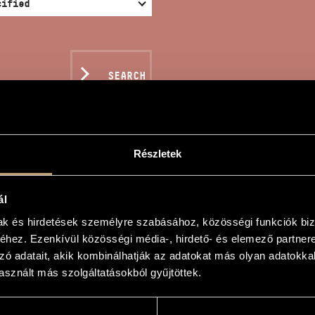
SEARCH
Részletek
CE PAINTING
ál
mak és hirdetések személyre szabásához, közösségi funkciók biz
n
hez. Ezenkívül közösségi média-, hirdető- és elemező partner
zó adatait, akik kombinálhatják az adatokat más olyan adatokka
sznált más szolgáltatásokból gyűjtöttek.
ing