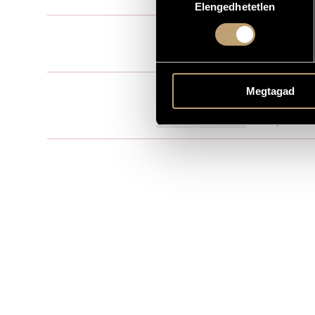
Elengedhetetlen
kiválasztása
Film music
TYPE
33 min
DURATION
BBS - Balázs
PUBLISHER / SOURCE
Megtagad
Available he
Experimental
REMARKS, OTHER INFO