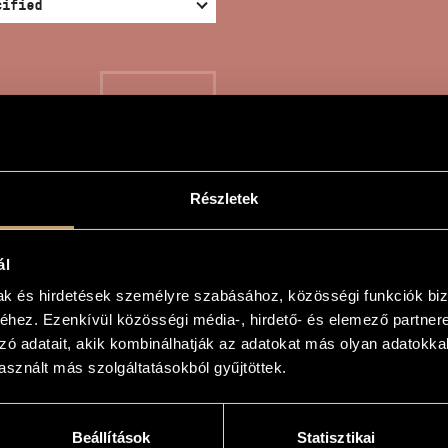
SEARCH
Részletek
NTASIE FÜR KLAVIER U
ál
TASY FOR PIANO AND O
mak és hirdetések személyre szabásához, közösségi funkciók biz
hez. Ezenkívül közösségi média-, hirdető- és elemező partner
zó adatait, akik kombinálhatják az adatokat más olyan adatokka
sznált más szolgáltatásokból gyűjtöttek.
s
r Klavier und Orchester / Fantázia zongorára és zenekarra
Beállítások
Statisztikai