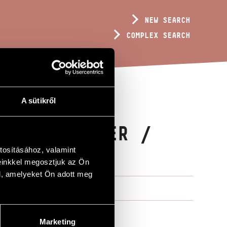
NEW SEARCH
COMPLEX SEARCH
A sütikről
ND ORCHESTER /
RCHESTRA
tosításához, valamint
einkkel megosztjuk az Ön
l, amelyeket Ön adott meg
Marketing