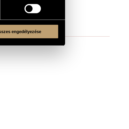
szes engedélyezése
Kulturális és Innovációs Minisztérium
Nemzeti Kulturális Alap
Ferencváros