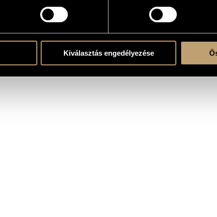
r Klavier und Orchester / Fantasy for Piano and Orchestra
work
chestra
ent
Kiválasztás engedélyezése
Ös