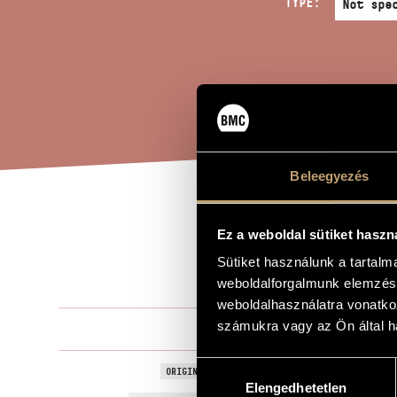
TYPE:
Beleegyezés
PHA
TITLE OF THE WORK
Ez a weboldal sütiket haszn
FAN
Sütiket használunk a tartal
weboldalforgalmunk elemzésé
weboldalhasználatra vonatko
számukra vagy az Ön által ha
Bánlaky Áko
COMPOSER
Hozzájárulás
Phantasie fü
ORIGINAL / HUNGARIAN TITLE
Elengedhetetlen
kiválasztása