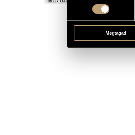
Phantasie fü
FOREIGN LANGUAGE / ENGLISH TITLE
Orchestral 
TYPE
pf. solo - or
INSTRUMENTATION
One movem
MOVEMENTS, PARTS
Megtagad
MS
PUBLISHER / SOURCE