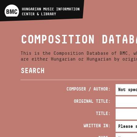
ARTIST DATABASE
HUNGARIAN MUSIC INFORMATION
CENTER & LIBRARY
COMPOSITION DATABASE
COMPOSITION DATAB
MUSIC LIBRARY, ONLINE
CATALOG
This is the Composition Database of BMC, w
are either Hungarian or Hungarian by origi
SEARCH
COMPOSER / AUTHOR:
ORIGINAL TITLE:
TITLE:
WRITTEN IN: