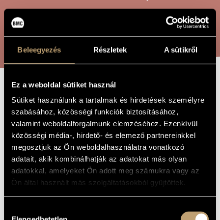
ARTIST DATABASE
COMPOSITION DATABASE
SEARCH
Beleegyezés
Részletek
A sütikről
MUSIC LIBRARY, ONLINE CATALOG
Ez a weboldal sütiket használ
BARDO TÖDOL
TITLE OF
Sütiket használunk a tartalmak és hirdetések személyre
THE WORK
szabásához, közösségi funkciók biztosításához,
valamint weboldalforgalmunk elemzéséhez. Ezenkívül
Futó Balázs
COMPOSER
közösségi média-, hirdető- és elemező partnereinkkel
Bardo tödol
megosztjuk az Ön weboldalhasználatra vonatkozó
ORIGINAL /
HUNGARIAN
adatait, akik kombinálhatják az adatokat más olyan
TITLE
adatokkal, amelyeket Ön adott meg számukra vagy az
Bardo tödol
FOREIGN
LANGUAGE /
Ön által használt más szolgáltatásokból gyűjtöttek.
ENGLISH
TITLE
For ensemble
Hozzájárulás
SUBTITLE
Elengedhetetlen