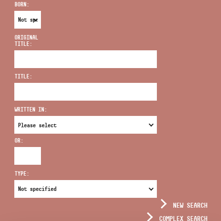
BORN:
ORIGINAL
TITLE:
ADDRESS
TITLE:
EMAIL
infokozpont@bmc.hu
WRITTEN IN:
PHONE
OR:
OPENING HOURS
TYPE:
NEW SEARCH
COMPLEX SEARCH