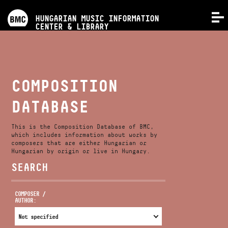
PROGRAMS
HUNGARIAN MUSIC INFORMATION
MENU
CENTER & LIBRARY
COMPETITIONS
TRAININGS
COMPOSITION
DATABASE
RELEASES
This is the Composition Database of BMC,
ABOUT US
which includes information about works by
composers that are either Hungarian or
Hungarian by origin or live in Hungary.
SEARCH
CONTACT
COMPOSER /
AUTHOR:
VIDEO GALLERY