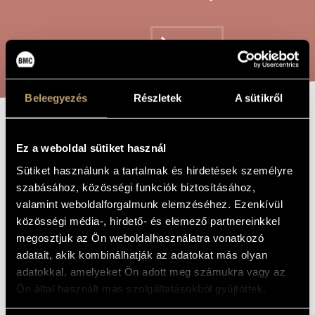
ARTIST DATABASE
COMPOSITION DATABASE
SEARCH
MUSIC LIBRARY, ONLINE CATALOG
Beleegyezés
Részletek
A sütikről
GAMES IX/12 -
TITLE OF
Ez a weboldal sütiket használ
THE WORK
... FEUILLES
Sütiket használunk a tartalmak és hirdetések személyre
MORTES ... /
szabásához, közösségi funkciók biztosításához,
... FALLEN
valamint weboldalforgalmunk elemzéséhez. Ezenkívül
közösségi média-, hirdető- és elemező partnereinkkel
LEAVES ...
megosztjuk az Ön weboldalhasználatra vonatkozó
adatait, akik kombinálhatják az adatokat más olyan
adatokkal, amelyeket Ön adott meg számukra vagy az
Kurtág György
COMPOSER
Ön által használt más szolgáltatásokból gyűjtöttek.
Játékok IX/12 - ... feuilles mortes ... / ... lehullott levelek ...
ORIGINAL /
HUNGARIAN