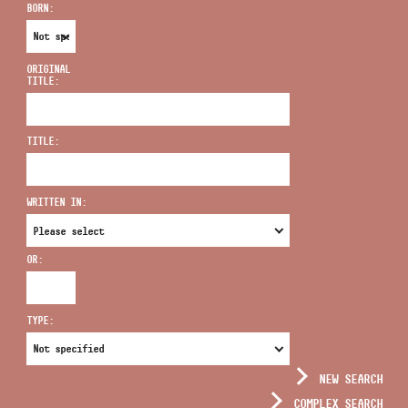
BORN:
ORIGINAL
TITLE:
ADDRESS
TITLE:
EMAIL
infokozpont@bmc.hu
WRITTEN IN:
PHONE
OR:
OPENING HOURS
TYPE:
NEW SEARCH
COMPLEX SEARCH