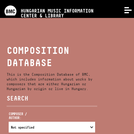
PROGRAMS
HUNGARIAN MUSIC INFORMATION
MENU
CENTER & LIBRARY
COMPETITIONS
TRAININGS
COMPOSITION
DATABASE
RELEASES
This is the Composition Database of BMC,
ABOUT US
which includes information about works by
composers that are either Hungarian or
Hungarian by origin or live in Hungary.
SEARCH
CONTACT
COMPOSER /
AUTHOR:
VIDEO GALLERY