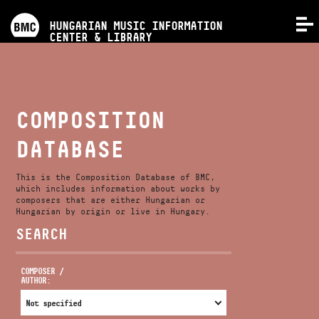
PROGRAMS
HUNGARIAN MUSIC INFORMATION
MENU
CENTER & LIBRARY
COMPETITIONS
TRAININGS
COMPOSITION
DATABASE
RELEASES
This is the Composition Database of BMC,
ABOUT US
which includes information about works by
composers that are either Hungarian or
Hungarian by origin or live in Hungary.
SEARCH
CONTACT
COMPOSER /
AUTHOR:
VIDEO GALLERY