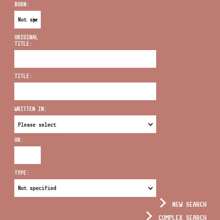
BORN:
ORIGINAL
TITLE:
ADDRESS
TITLE:
EMAIL
infokozpont@bmc.hu
WRITTEN IN:
PHONE
OR:
OPENING HOURS
TYPE:
NEW SEARCH
COMPLEX SEARCH