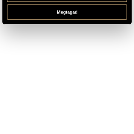
Buy here!
Revised in 2000 and 2004
REMARKS,
Megtagad
OTHER INFO