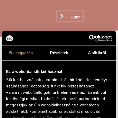
ARTIST DATABASE
COMPOSITION DATABASE
SEARCH
MUSIC LIBRARY, ONLINE CATALOG
GAMES IX/3 -
TITLE OF
Beleegyezés
Részletek
A sütikről
THE WORK
... EINE
WANDERUNG MIT
Ez a weboldal sütiket használ
ROBERT WALSER
Sütiket használunk a tartalmak és hirdetések személyre
/ ... A
szabásához, közösségi funkciók biztosításához,
valamint weboldalforgalmunk elemzéséhez. Ezenkívül
WANDERING WITH
közösségi média-, hirdető- és elemező partnereinkkel
ROBERT WALSER
megosztjuk az Ön weboldalhasználatra vonatkozó
adatait, akik kombinálhatják az adatokat más olyan
adatokkal, amelyeket Ön adott meg számukra vagy az