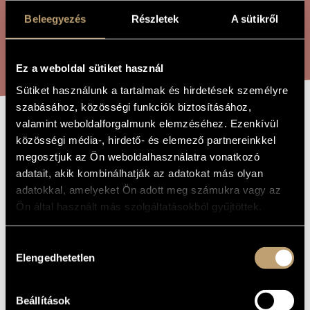
ARTIST DATABASE
Beleegyezés
Részletek
A sütikről
COMPOSITION DATABASE
SEARCH
Ez a weboldal sütiket használ
MUSIC LIBRARY, ONLINE CATALOG
Sütiket használunk a tartalmak és hirdetések személyre
szabásához, közösségi funkciók biztosításához,
valamint weboldalforgalmunk elemzéséhez. Ezenkívül
THOSE WAITING
TITLE OF
közösségi média-, hirdető- és elemező partnereinkkel
THE WORK
megosztjuk az Ön weboldalhasználatra vonatkozó
adatait, akik kombinálhatják az adatokat más olyan
Jeney Zoltán
COMPOSER
adatokkal, amelyeket Ön adott meg számukra vagy az
Ön által használt más szolgáltatásokból gyűjtöttek.
Várakozók
ORIGINAL /
HUNGARIAN
TITLE
Hozzájárulás
Those Waiting
FOREIGN
LANGUAGE /
Elengedhetetlen
kiválasztása
ENGLISH
TITLE
1974
YEAR OF
Beállítások
COMPOSITION