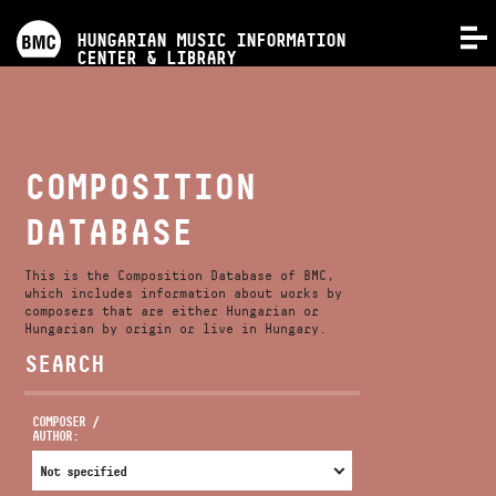
PROGRAMS
HUNGARIAN MUSIC INFORMATION
MENU
CENTER & LIBRARY
COMPETITIONS
TRAININGS
COMPOSITION
DATABASE
RELEASES
This is the Composition Database of BMC,
ABOUT US
which includes information about works by
composers that are either Hungarian or
Hungarian by origin or live in Hungary.
SEARCH
CONTACT
COMPOSER /
AUTHOR:
VIDEO GALLERY