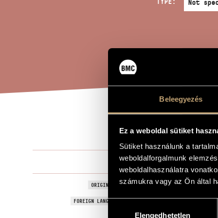
TYPE:
Beleegyezés
I D
TITLE OF THE WORK
Ez a weboldal sütiket haszn
Sütiket használunk a tartal
weboldalforgalmunk elemzésé
Jeney Zoltá
COMPOSER
weboldalhasználatra vonatko
számukra vagy az Ön által ha
Színes tint
ORIGINAL / HUNGARIAN TITLE
I dream of c
FOREIGN LANGUAGE / ENGLISH TITLE
Hozzájárulás
Elengedhetetlen
kiválasztása
1980
YEAR OF COMPOSITION