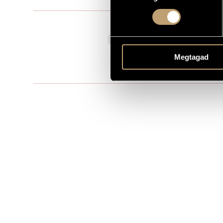
Film music
TYPE
11 Septembe
PREMIERE INFORMATION
Budapest Fi
PUBLISHER / SOURCE
Megtagad
Feature film
REMARKS, OTHER INFO