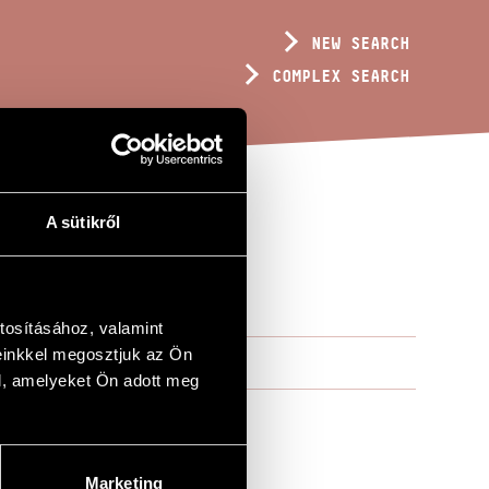
NEW SEARCH
COMPLEX SEARCH
A sütikről
S
tosításához, valamint
einkkel megosztjuk az Ön
l, amelyeket Ön adott meg
Marketing