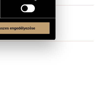
szes engedélyezése
Kulturális és Innovációs Minisztérium
Nemzeti Kulturális Alap
Ferencváros