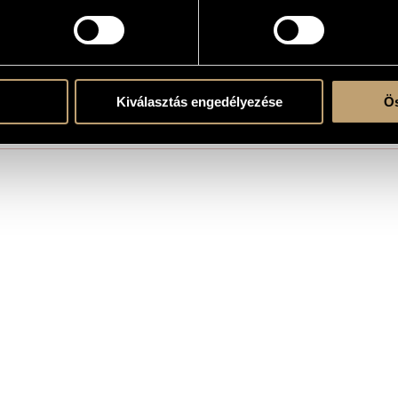
r 1980, Hungary
lmstúdió
Kiválasztás engedélyezése
Ös
, directed by László Ranódy