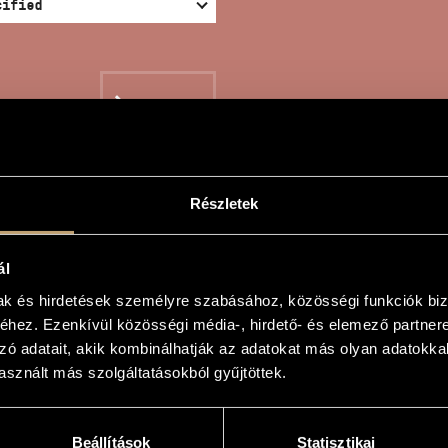
SEARCH
Részletek
REAM OF COLOURED INK
ál
mak és hirdetések személyre szabásához, közösségi funkciók biz
hez. Ezenkívül közösségi média-, hirdető- és elemező partner
n
zó adatait, akik kombinálhatják az adatokat más olyan adatokka
sznált más szolgáltatásokból gyűjtöttek.
ákról álmodom
oloured inks
Beállítások
Statisztikai