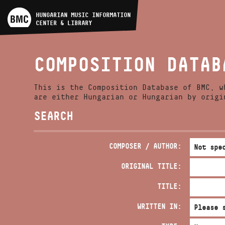
ARTIST DATABASE
HUNGARIAN MUSIC INFORMATION
CENTER & LIBRARY
COMPOSITION DATABASE
COMPOSITION DATAB
MUSIC LIBRARY, ONLINE
CATALOG
This is the Composition Database of BMC, w
are either Hungarian or Hungarian by origi
SEARCH
COMPOSER / AUTHOR:
ORIGINAL TITLE:
TITLE:
WRITTEN IN: