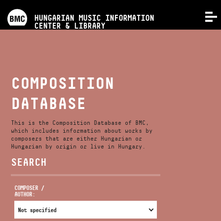
PROGRAMS
HUNGARIAN MUSIC INFORMATION
MENU
CENTER & LIBRARY
COMPETITIONS
TRAININGS
COMPOSITION
DATABASE
RELEASES
This is the Composition Database of BMC,
ABOUT US
which includes information about works by
composers that are either Hungarian or
Hungarian by origin or live in Hungary.
SEARCH
CONTACT
COMPOSER /
AUTHOR:
VIDEO GALLERY