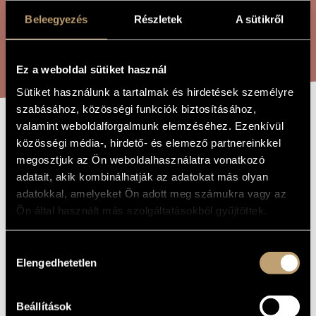
ARTIST DATABASE
Beleegyezés
Részletek
A sütikről
COMPOSITION DATABASE
SEARCH
Ez a weboldal sütiket használ
MUSIC LIBRARY, ONLINE CATALOG
Sütiket használunk a tartalmak és hirdetések személyre
szabásához, közösségi funkciók biztosításához,
valamint weboldalforgalmunk elemzéséhez. Ezenkívül
VIGILANTI
TITLE OF
közösségi média-, hirdető- és elemező partnereinkkel
THE WORK
megosztjuk az Ön weboldalhasználatra vonatkozó
adatait, akik kombinálhatják az adatokat más olyan
Jeney Zoltán
COMPOSER
adatokkal, amelyeket Ön adott meg számukra vagy az
Ön által használt más szolgáltatásokból gyűjtöttek.
Vigyázók
ORIGINAL /
HUNGARIAN
TITLE
Hozzájárulás
Vigilanti
FOREIGN
LANGUAGE /
Elengedhetetlen
kiválasztása
ENGLISH
TITLE
1993
YEAR OF
Beállítások
COMPOSITION