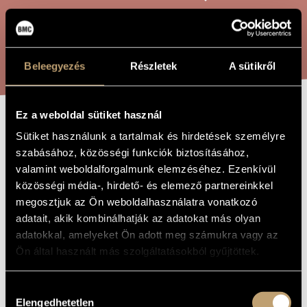
ARTIST DATABASE
COMPOSITION DATABASE
SEARCH
Beleegyezés
Részletek
A sütikről
MUSIC LIBRARY, ONLINE CATALOG
Ez a weboldal sütiket használ
DUO BASSO
TITLE OF
Sütiket használunk a tartalmak és hirdetések személyre
THE WORK
szabásához, közösségi funkciók biztosításához,
valamint weboldalforgalmunk elemzéséhez. Ezenkívül
Maros Miklós
COMPOSER
közösségi média-, hirdető- és elemező partnereinkkel
megosztjuk az Ön weboldalhasználatra vonatkozó
Duo basso
ORIGINAL /
HUNGARIAN
adatait, akik kombinálhatják az adatokat más olyan
TITLE
adatokkal, amelyeket Ön adott meg számukra vagy az
Duo basso
FOREIGN
Ön által használt más szolgáltatásokból gyűjtöttek.
LANGUAGE /
ENGLISH
TITLE
Hozzájárulás
For bass clarinet (or bariton saxophone) and cello
SUBTITLE
Elengedhetetlen
kiválasztása