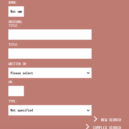
BORN:
ORIGINAL
TITLE:
ADDRESS
TITLE:
EMAIL
infokozpont@bmc.hu
WRITTEN IN:
PHONE
OR:
OPENING HOURS
TYPE:
NEW SEARCH
COMPLEX SEARCH