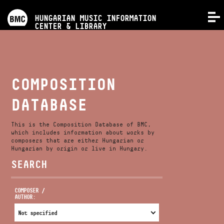
PROGRAMS
HUNGARIAN MUSIC INFORMATION
MENU
CENTER & LIBRARY
COMPETITIONS
TRAININGS
COMPOSITION
DATABASE
RELEASES
This is the Composition Database of BMC,
ABOUT US
which includes information about works by
composers that are either Hungarian or
Hungarian by origin or live in Hungary.
SEARCH
CONTACT
COMPOSER /
AUTHOR:
VIDEO GALLERY