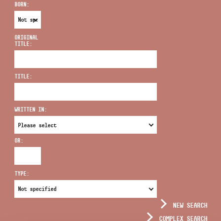
BORN:
ORIGINAL
TITLE:
ADDRESS
TITLE:
EMAIL
infokozpont@bmc.hu
WRITTEN IN:
PHONE
OR:
OPENING HOURS
TYPE:
NEW SEARCH
COMPLEX SEARCH