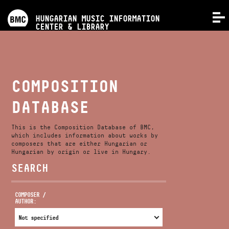
PROGRAMS
HUNGARIAN MUSIC INFORMATION
MENU
CENTER & LIBRARY
COMPETITIONS
TRAININGS
COMPOSITION
DATABASE
RELEASES
This is the Composition Database of BMC,
ABOUT US
which includes information about works by
composers that are either Hungarian or
Hungarian by origin or live in Hungary.
SEARCH
CONTACT
COMPOSER /
AUTHOR:
VIDEO GALLERY