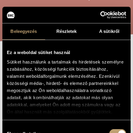
ARTIST DATABASE
COMPOSITION DATABASE
SEARCH
MUSIC LIBRARY, ONLINE CATALOG
Beleegyezés
Részletek
A sütikről
Ez a weboldal sütiket használ
FESTEGGIAMENTO
TITLE OF
Sütiket használunk a tartalmak és hirdetések személyre
THE WORK
NO. 3
szabásához, közösségi funkciók biztosításához,
valamint weboldalforgalmunk elemzéséhez. Ezenkívül
közösségi média-, hirdető- és elemező partnereinkkel
Maros Miklós
COMPOSER
megosztjuk az Ön weboldalhasználatra vonatkozó
adatait, akik kombinálhatják az adatokat más olyan
Festeggiamento No. 3
ORIGINAL /
HUNGARIAN
adatokkal, amelyeket Ön adott meg számukra vagy az
TITLE
Ön által használt más szolgáltatásokból gyűjtöttek.
Festeggiamento No. 3
FOREIGN
LANGUAGE /
ENGLISH
Hozzájárulás
TITLE