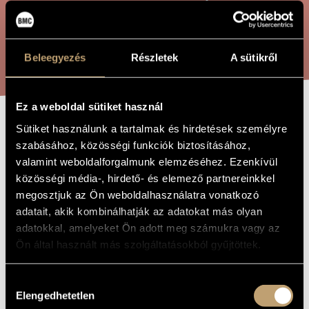
ARTIST DATABASE
COMPOSITION DATABASE
SEARCH
Beleegyezés
Részletek
A sütikről
MUSIC LIBRARY, ONLINE CATALOG
Ez a weboldal sütiket használ
Sütiket használunk a tartalmak és hirdetések személyre
LIGETI-
TITLE OF
szabásához, közösségi funkciók biztosításához,
THE WORK
COMMENTS
valamint weboldalforgalmunk elemzéséhez. Ezenkívül
közösségi média-, hirdető- és elemező partnereinkkel
megosztjuk az Ön weboldalhasználatra vonatkozó
Zombola Péter
COMPOSER
adatait, akik kombinálhatják az adatokat más olyan
adatokkal, amelyeket Ön adott meg számukra vagy az
Ligeti-kommentárok
ORIGINAL /
HUNGARIAN
Ön által használt más szolgáltatásokból gyűjtöttek.
TITLE
Ligeti-Comments
FOREIGN
LANGUAGE /
Hozzájárulás
ENGLISH
Elengedhetetlen
TITLE
kiválasztása