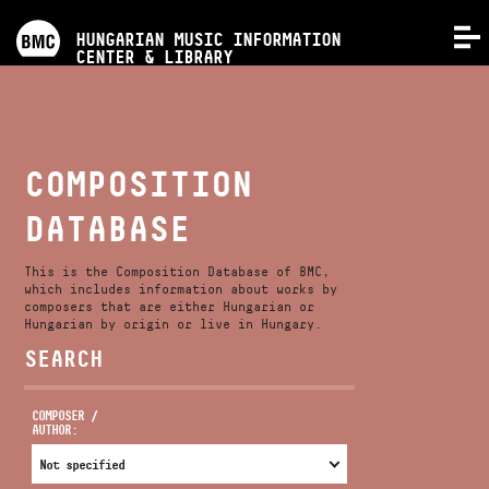
PROGRAMS
HUNGARIAN MUSIC INFORMATION
MENU
CENTER & LIBRARY
COMPETITIONS
TRAININGS
COMPOSITION
DATABASE
RELEASES
This is the Composition Database of BMC,
ABOUT US
which includes information about works by
composers that are either Hungarian or
Hungarian by origin or live in Hungary.
SEARCH
CONTACT
COMPOSER /
AUTHOR:
VIDEO GALLERY