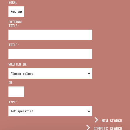
BORN:
ORIGINAL
TITLE:
ADDRESS
TITLE:
EMAIL
infokozpont@bmc.hu
WRITTEN IN:
PHONE
OR:
OPENING HOURS
TYPE:
NEW SEARCH
COMPLEX SEARCH