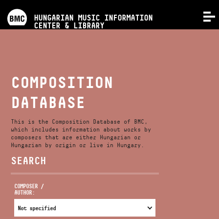
PROGRAMS
HUNGARIAN MUSIC INFORMATION
MENU
CENTER & LIBRARY
COMPETITIONS
TRAININGS
COMPOSITION
DATABASE
RELEASES
This is the Composition Database of BMC,
ABOUT US
which includes information about works by
composers that are either Hungarian or
Hungarian by origin or live in Hungary.
SEARCH
CONTACT
COMPOSER /
AUTHOR:
VIDEO GALLERY