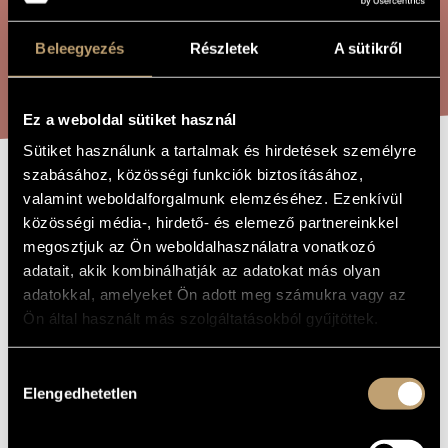
ARTIST DATABASE
Beleegyezés
Részletek
A sütikről
COMPOSITION DATABASE
SEARCH
MUSIC LIBRARY, ONLINE CATALOG
Ez a weboldal sütiket használ
Sütiket használunk a tartalmak és hirdetések személyre
szabásához, közösségi funkciók biztosításához,
DAISY
TITLE OF
valamint weboldalforgalmunk elemzéséhez. Ezenkívül
THE WORK
közösségi média-, hirdető- és elemező partnereinkkel
megosztjuk az Ön weboldalhasználatra vonatkozó
Jeney Zoltán
COMPOSER
adatait, akik kombinálhatják az adatokat más olyan
adatokkal, amelyeket Ön adott meg számukra vagy az
Daisy
ORIGINAL /
HUNGARIAN
Ön által használt más szolgáltatásokból gyűjtöttek.
TITLE
Daisy
FOREIGN
LANGUAGE /
Hozzájárulás
ENGLISH
Elengedhetetlen
kiválasztása
TITLE
Opera in two acts to the libretto by Péter Esterházy
SUBTITLE