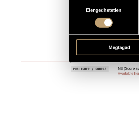
Hozzájárulás
3
NUMBER OF PLAYERS
Elengedhetetlen
kiválasztása
3 fl.
INSTRUMENTATION
11 min
DURATION
1. Calmo
MOVEMENTS, PARTS
Megtagad
2. ♩ = 100-1
3. Recitando
MS (Score av
PUBLISHER / SOURCE
Available he