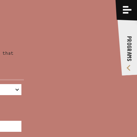
PROGRAMS
TRAININGS
PROGRAMS
ABOUT US
 that
VIDEO GALLERY