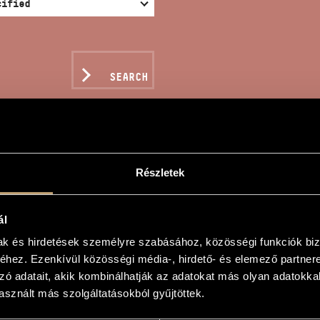
SEARCH
Részletek
LA - TRIO FOR 3 FLUT
ál
la
mak és hirdetések személyre szabásához, közösségi funkciók biz
hez. Ezenkívül közösségi média-, hirdető- és elemező partner
3 fuvolára
zó adatait, akik kombinálhatják az adatokat más olyan adatokka
sznált más szolgáltatásokból gyűjtöttek.
for 3 Flute
sic