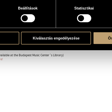
Beállítások
Statisztikai
Kiválasztás engedélyezése
Ös
04
 (Rubato) quasi gregorian
ailable at the Budapest Music Center´s Library)
re!