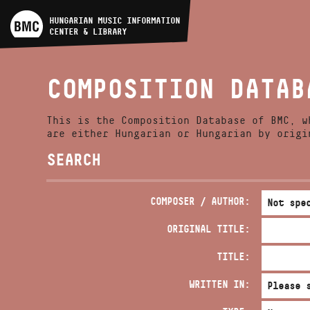
ARTIST DATABASE
HUNGARIAN MUSIC INFORMATION
CENTER & LIBRARY
COMPOSITION DATABASE
COMPOSITION DATAB
MUSIC LIBRARY, ONLINE
CATALOG
This is the Composition Database of BMC, w
are either Hungarian or Hungarian by origi
SEARCH
COMPOSER / AUTHOR:
ORIGINAL TITLE:
TITLE:
WRITTEN IN: