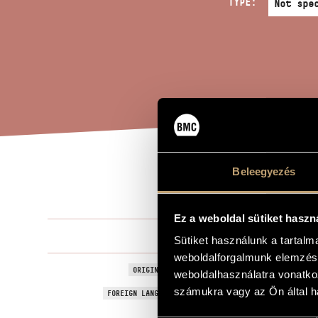
TYPE:
Beleegyezés
SCA
TITLE OF THE WORK
Ez a weboldal sütiket haszn
Reményi Atti
COMPOSER
Sütiket használunk a tartal
weboldalforgalmunk elemzésé
Scala - Trió 
ORIGINAL / HUNGARIAN TITLE
weboldalhasználatra vonatko
számukra vagy az Ön által ha
Scala - Trio 
FOREIGN LANGUAGE / ENGLISH TITLE
Chamber Mu
TYPE