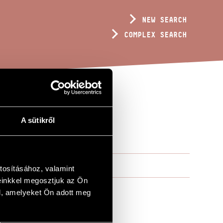
NEW SEARCH
COMPLEX SEARCH
A sütikről
E
tosításához, valamint
einkkel megosztjuk az Ön
l, amelyeket Ön adott meg