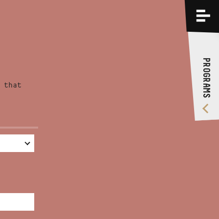
PROGRAMS
TRAININGS
PROGRAMS
ABOUT US
 that
VIDEO GALLERY