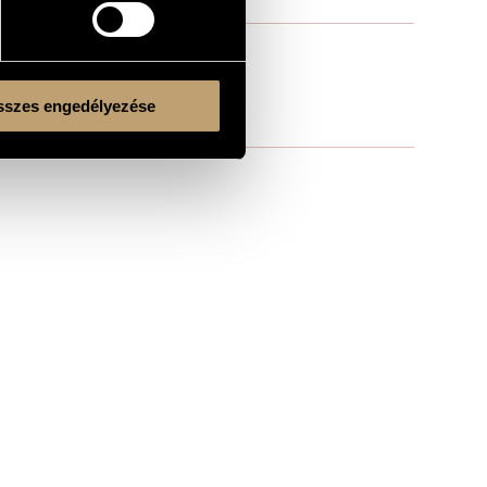
szes engedélyezése
Kulturális és Innovációs Minisztérium
Nemzeti Kulturális Alap
Ferencváros