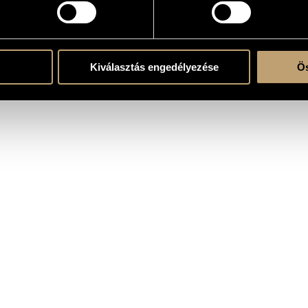
Kiválasztás engedélyezése
Ös
, directed by Péter Forgács