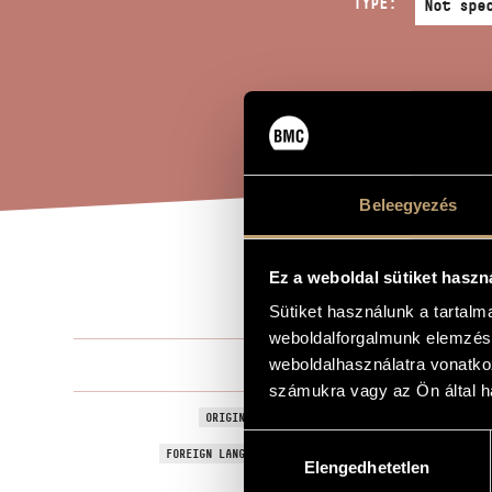
TYPE:
Beleegyezés
THE
Ez a weboldal sütiket haszn
TITLE OF THE WORK
Sütiket használunk a tartal
weboldalforgalmunk elemzésé
Szemző Tib
weboldalhasználatra vonatko
COMPOSER
számukra vagy az Ön által ha
A dunai exo
ORIGINAL / HUNGARIAN TITLE
Hozzájárulás
The Danube
FOREIGN LANGUAGE / ENGLISH TITLE
Elengedhetetlen
kiválasztása
1998
YEAR OF COMPOSITION