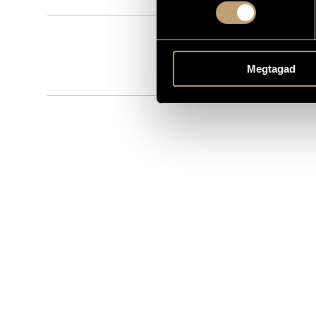
Film music
TYPE
Örökmozgó
PUBLISHER / SOURCE
Megtagad
Documentary
REMARKS, OTHER INFO