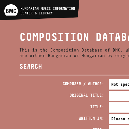
ARTIST DATABASE
HUNGARIAN MUSIC INFORMATION
CENTER & LIBRARY
COMPOSITION DATABASE
COMPOSITION DATAB
MUSIC LIBRARY, ONLINE
CATALOG
This is the Composition Database of BMC, w
are either Hungarian or Hungarian by origi
SEARCH
COMPOSER / AUTHOR:
ORIGINAL TITLE:
TITLE:
WRITTEN IN: