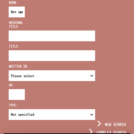
BORN:
ORIGINAL
TITLE:
ADDRESS
TITLE:
EMAIL
infokozpont@bmc.hu
WRITTEN IN:
PHONE
OR:
OPENING HOURS
TYPE:
NEW SEARCH
COMPLEX SEARCH