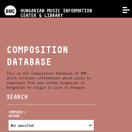
PROGRAMS
HUNGARIAN MUSIC INFORMATION
MENU
CENTER & LIBRARY
COMPETITIONS
TRAININGS
COMPOSITION
DATABASE
RELEASES
This is the Composition Database of BMC,
ABOUT US
which includes information about works by
composers that are either Hungarian or
Hungarian by origin or live in Hungary.
SEARCH
CONTACT
COMPOSER /
AUTHOR:
VIDEO GALLERY