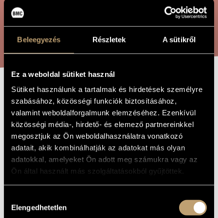
ARTIST DATABASE
COMPOSITION DATABASE
SEARCH
Beleegyezés
Részletek
A sütikről
MUSIC LIBRARY, ONLINE CATALOG
Ez a weboldal sütiket használ
Sütiket használunk a tartalmak és hirdetések személyre
PRIVATE
TITLE OF
szabásához, közösségi funkciók biztosításához,
THE WORK
HUNGARY XI. -
valamint weboldalforgalmunk elemzéséhez. Ezenkívül
CLASS LOT
közösségi média-, hirdető- és elemező partnereinkkel
megosztjuk az Ön weboldalhasználatra vonatkozó
adatait, akik kombinálhatják az adatokat más olyan
Szemző Tibor
COMPOSER
adatokkal, amelyeket Ön adott meg számukra vagy az
Ön által használt más szolgáltatásokból gyűjtöttek.
Privát Magyarország XI. - Osztálysorsjegy
ORIGINAL /
HUNGARIAN
TITLE
Hozzájárulás
Private Hungary XI. - Class Lot
FOREIGN
Elengedhetetlen
kiválasztása
LANGUAGE /
ENGLISH