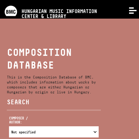
PROGRAMS
HUNGARIAN MUSIC INFORMATION
MENU
CENTER & LIBRARY
COMPETITIONS
TRAININGS
COMPOSITION
DATABASE
RELEASES
This is the Composition Database of BMC,
ABOUT US
which includes information about works by
composers that are either Hungarian or
Hungarian by origin or live in Hungary.
SEARCH
CONTACT
COMPOSER /
AUTHOR:
VIDEO GALLERY