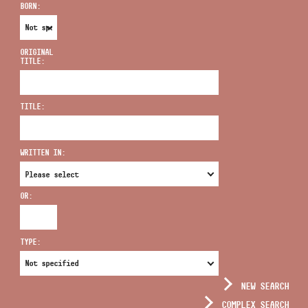
BORN:
ORIGINAL
TITLE:
ADDRESS
TITLE:
EMAIL
infokozpont@bmc.hu
WRITTEN IN:
PHONE
OR:
OPENING HOURS
TYPE:
NEW SEARCH
COMPLEX SEARCH