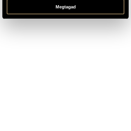
OTHER INFO
Accompanied version available as Op. 350a
Megtagad