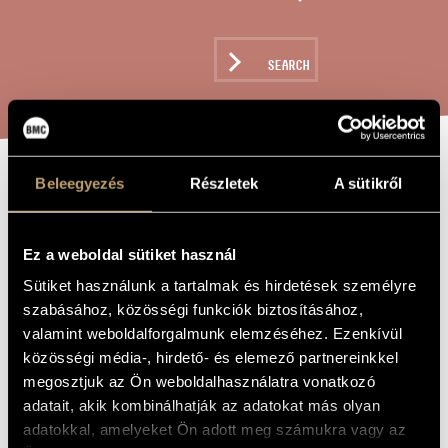
ARTIST DATABASE
COMPOSITION DATABASE
SEARCH
MUSIC LIBRARY, ONLINE CATALOG
Beleegyezés
Részletek
A sütikről
PRAYING
TITLE OF
THE WORK
RAISING UP THE
Ez a weboldal sütiket használ
NATION, OP.
Sütiket használunk a tartalmak és hirdetések személyre
350
szabásához, közösségi funkciók biztosításához,
valamint weboldalforgalmunk elemzéséhez. Ezenkívül
Szokolay Sándor
közösségi média-, hirdető- és elemező partnereinkkel
COMPOSER
megosztjuk az Ön weboldalhasználatra vonatkozó
Fohászkodás a nemzet felemelkedéséért, Op. 350
ORIGINAL /
adatait, akik kombinálhatják az adatokat más olyan
HUNGARIAN
TITLE
adatokkal, amelyeket Ön adott meg számukra vagy az