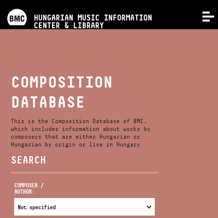
PROGRAMS
HUNGARIAN MUSIC INFORMATION
MENU
CENTER & LIBRARY
COMPETITIONS
TRAININGS
COMPOSITION
DATABASE
RELEASES
This is the Composition Database of BMC,
ABOUT US
which includes information about works by
composers that are either Hungarian or
Hungarian by origin or live in Hungary.
SEARCH
CONTACT
COMPOSER /
AUTHOR:
VIDEO GALLERY