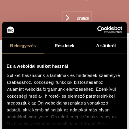
ARTIST DATABASE
COMPOSITION DATABASE
SEARCH
MUSIC LIBRARY, ONLINE CATALOG
Beleegyezés
Részletek
A sütikről
TÉLVÉGI
TITLE OF
THE WORK
TAVASZVÁRÓ,
Ez a weboldal sütiket használ
OP. 384
Sütiket használunk a tartalmak és hirdetések személyre
szabásához, közösségi funkciók biztosításához,
valamint weboldalforgalmunk elemzéséhez. Ezenkívül
Szokolay Sándor
COMPOSER
közösségi média-, hirdető- és elemező partnereinkkel
megosztjuk az Ön weboldalhasználatra vonatkozó
Télvégi Tavaszváró, Op. 384
ORIGINAL /
adatait, akik kombinálhatják az adatokat más olyan
HUNGARIAN
TITLE
adatokkal, amelyeket Ön adott meg számukra vagy az
Télvégi Tavaszváró, Op. 384
FOREIGN
Ön által használt más szolgáltatásokból gyűjtöttek.
LANGUAGE /
ENGLISH