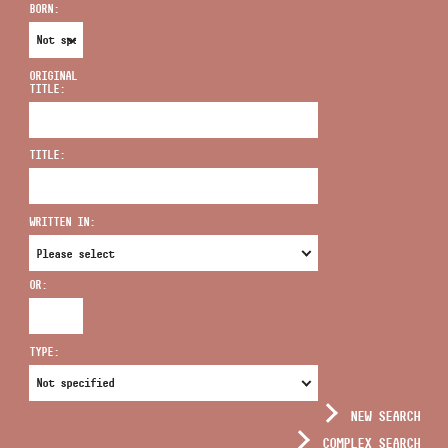
BORN:
ORIGINAL
TITLE:
ADDRESS
TITLE:
EMAIL
infokozpont@bmc.hu
WRITTEN IN:
PHONE
OR:
OPENING HOURS
TYPE:
NEW SEARCH
COMPLEX SEARCH