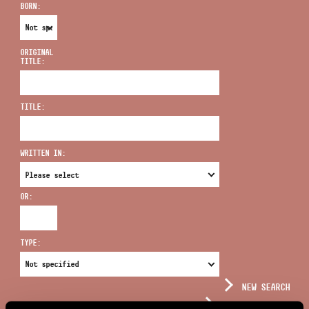
BORN:
ORIGINAL
TITLE:
ADDRESS
TITLE:
EMAIL
infokozpont@bmc.hu
WRITTEN IN:
PHONE
OR:
OPENING HOURS
TYPE:
NEW SEARCH
COMPLEX SEARCH