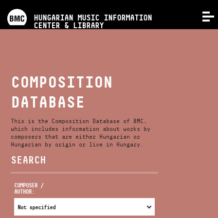
PROGRAMS
HUNGARIAN MUSIC INFORMATION
MENU
CENTER & LIBRARY
COMPETITIONS
TRAININGS
COMPOSITION
DATABASE
RELEASES
This is the Composition Database of BMC,
ABOUT US
which includes information about works by
composers that are either Hungarian or
Hungarian by origin or live in Hungary.
SEARCH
CONTACT
COMPOSER /
AUTHOR:
VIDEO GALLERY