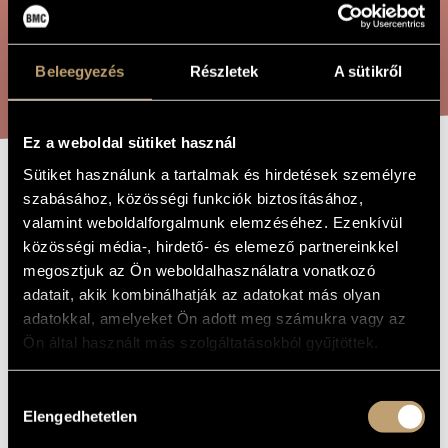
ARTIST DATABASE
COMPOSITION DATABASE
SEARCH
Beleegyezés
Részletek
A sütikről
MUSIC LIBRARY, ONLINE CATALOG
Ez a weboldal sütiket használ
Sütiket használunk a tartalmak és hirdetések személyre
PASSIO SINE
TITLE OF
szabásához, közösségi funkciók biztosításához,
THE WORK
NOMINE
valamint weboldalforgalmunk elemzéséhez. Ezenkívül
közösségi média-, hirdető- és elemező partnereinkkel
megosztjuk az Ön weboldalhasználatra vonatkozó
Kurtág György
COMPOSER
adatait, akik kombinálhatják az adatokat más olyan
adatokkal, amelyeket Ön adott meg számukra vagy az
Passio sine nomine
ORIGINAL /
Ön által használt más szolgáltatásokból gyűjtöttek.
HUNGARIAN
TITLE
Passio sine nomine
FOREIGN
Hozzájárulás
LANGUAGE /
Elengedhetetlen
ENGLISH
kiválasztása
TITLE