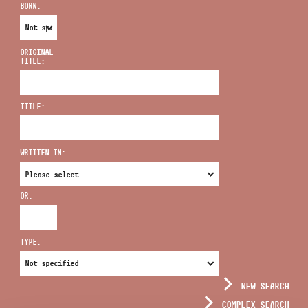
BORN:
ORIGINAL
TITLE:
ADDRESS
TITLE:
EMAIL
infokozpont@bmc.hu
WRITTEN IN:
PHONE
OR:
OPENING HOURS
TYPE:
NEW SEARCH
COMPLEX SEARCH