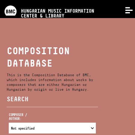
PROGRAMS
HUNGARIAN MUSIC INFORMATION
MENU
CENTER & LIBRARY
COMPETITIONS
TRAININGS
COMPOSITION
DATABASE
RELEASES
This is the Composition Database of BMC,
ABOUT US
which includes information about works by
composers that are either Hungarian or
Hungarian by origin or live in Hungary.
SEARCH
CONTACT
COMPOSER /
AUTHOR:
VIDEO GALLERY