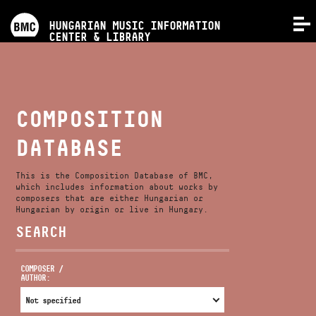
PROGRAMS
HUNGARIAN MUSIC INFORMATION
MENU
CENTER & LIBRARY
COMPETITIONS
TRAININGS
COMPOSITION
DATABASE
RELEASES
This is the Composition Database of BMC,
ABOUT US
which includes information about works by
composers that are either Hungarian or
Hungarian by origin or live in Hungary.
SEARCH
CONTACT
COMPOSER /
AUTHOR:
VIDEO GALLERY