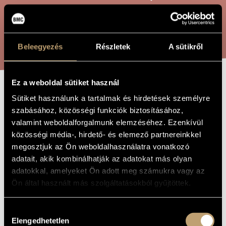
ARTIST DATABASE
COMPOSITION DATABASE
SEARCH
Beleegyezés
Részletek
A sütikről
MUSIC LIBRARY, ONLINE CATALOG
Ez a weboldal sütiket használ
TWO MAIDEN
Sütiket használunk a tartalmak és hirdetések személyre
TITLE OF
THE WORK
szabásához, közösségi funkciók biztosításához,
CHOIRS
valamint weboldalforgalmunk elemzéséhez. Ezenkívül
közösségi média-, hirdető- és elemező partnereinkkel
megosztjuk az Ön weboldalhasználatra vonatkozó
Balázs Árpád
COMPOSER
adatait, akik kombinálhatják az adatokat más olyan
Két leánykar
ORIGINAL /
adatokkal, amelyeket Ön adott meg számukra vagy az
HUNGARIAN
Ön által használt más szolgáltatásokból gyűjtöttek.
TITLE
Two Maiden Choirs
FOREIGN
LANGUAGE /
Hozzájárulás
ENGLISH
TITLE
Elengedhetetlen
kiválasztása