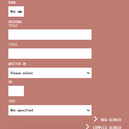
BORN:
ORIGINAL
TITLE:
ADDRESS
TITLE:
EMAIL
infokozpont@bmc.hu
WRITTEN IN:
PHONE
OR:
OPENING HOURS
TYPE:
NEW SEARCH
COMPLEX SEARCH