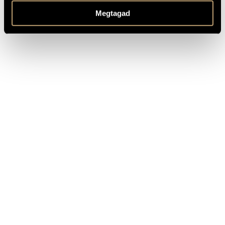
Based on folk rhymes from Hajdú-Bihar County, Hungary
REMARKS,
OTHER INFO
Megtagad