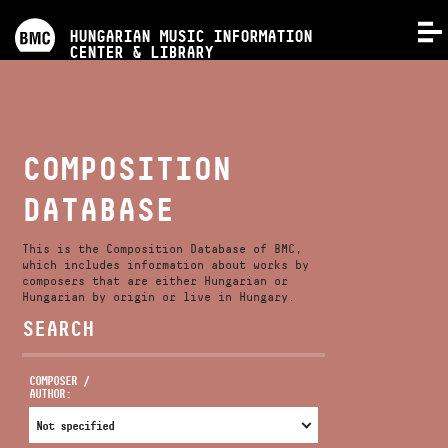
PROGRAMS
HUNGARIAN MUSIC INFORMATION
MENU
CENTER & LIBRARY
COMPETITIONS
TRAININGS
COMPOSITION
DATABASE
RELEASES
This is the Composition Database of BMC,
ABOUT US
which includes information about works by
composers that are either Hungarian or
Hungarian by origin or live in Hungary.
SEARCH
CONTACT
COMPOSER /
AUTHOR:
VIDEO GALLERY