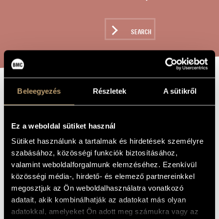
ARTIST DATABASE
COMPOSITION DATABASE
SEARCH
MUSIC LIBRARY, ONLINE CATALOG
Beleegyezés
Részletek
A sütikről
HAWK ALARM
TITLE OF
THE WORK
Ez a weboldal sütiket használ
Balázs Árpád
COMPOSER
Sütiket használunk a tartalmak és hirdetések személyre
Héjariasztó
ORIGINAL /
szabásához, közösségi funkciók biztosításához,
HUNGARIAN
TITLE
valamint weboldalforgalmunk elemzéséhez. Ezenkívül
Hawk Alarm
FOREIGN
közösségi média-, hirdető- és elemező partnereinkkel
LANGUAGE /
megosztjuk az Ön weboldalhasználatra vonatkozó
ENGLISH
TITLE
adatait, akik kombinálhatják az adatokat más olyan
To Katalin Weiser and the Choir of the Júlia Bányai
DEDICATION
adatokkal, amelyeket Ön adott meg számukra vagy az
Elementary School in Debrecen, Hungary