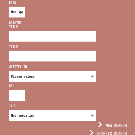
BORN:
ORIGINAL
TITLE:
ADDRESS
TITLE:
EMAIL
infokozpont@bmc.hu
WRITTEN IN:
PHONE
OR:
OPENING HOURS
TYPE:
NEW SEARCH
COMPLEX SEARCH