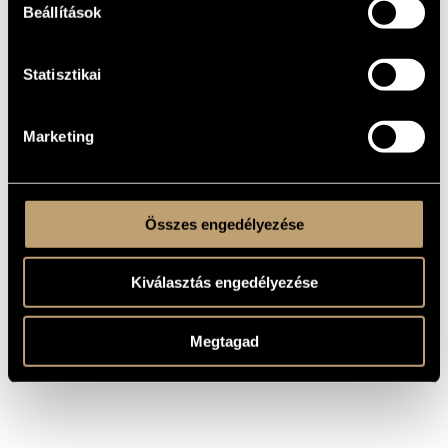
To Valéria Botka and László Csányi
DEDICATION
Beállítások
Children's choir
TYPE
children´s choir (3 part)
INSTRUMENTATION
Statisztikai
1. Integető
MOVEMENTS,
2. Este
PARTS
3. Búcsúzó
Marketing
PINCZÉSI, Judit
TEXT
Hungarian
LANGUAGE
Editio Musica Budapest 1987, Z. 13235
PUBLISHER /
Buy here!
SOURCE
Összes engedélyezése
Kiválasztás engedélyezése
Megtagad