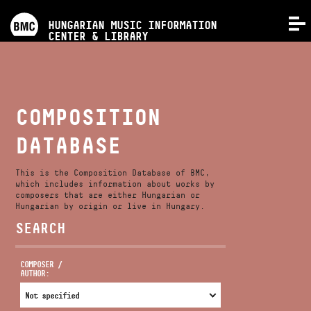
PROGRAMS
HUNGARIAN MUSIC INFORMATION
MENU
CENTER & LIBRARY
COMPETITIONS
TRAININGS
COMPOSITION
DATABASE
RELEASES
This is the Composition Database of BMC,
ABOUT US
which includes information about works by
composers that are either Hungarian or
Hungarian by origin or live in Hungary.
SEARCH
CONTACT
COMPOSER /
AUTHOR:
VIDEO GALLERY