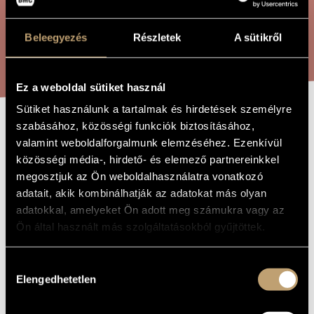
ARTIST DATABASE
Beleegyezés
Részletek
A sütikről
COMPOSITION DATABASE
SEARCH
MUSIC LIBRARY, ONLINE CATALOG
Ez a weboldal sütiket használ
Sütiket használunk a tartalmak és hirdetések személyre
szabásához, közösségi funkciók biztosításához,
STAR WALKERS
TITLE OF
valamint weboldalforgalmunk elemzéséhez. Ezenkívül
THE WORK
közösségi média-, hirdető- és elemező partnereinkkel
megosztjuk az Ön weboldalhasználatra vonatkozó
Balázs Árpád
COMPOSER
adatait, akik kombinálhatják az adatokat más olyan
Csillagjárók
adatokkal, amelyeket Ön adott meg számukra vagy az
ORIGINAL /
HUNGARIAN
Ön által használt más szolgáltatásokból gyűjtöttek.
TITLE
Star Walkers
FOREIGN
LANGUAGE /
Hozzájárulás
ENGLISH
Elengedhetetlen
TITLE
kiválasztása
Suite on the Poems by Judit Pinczési
SUBTITLE