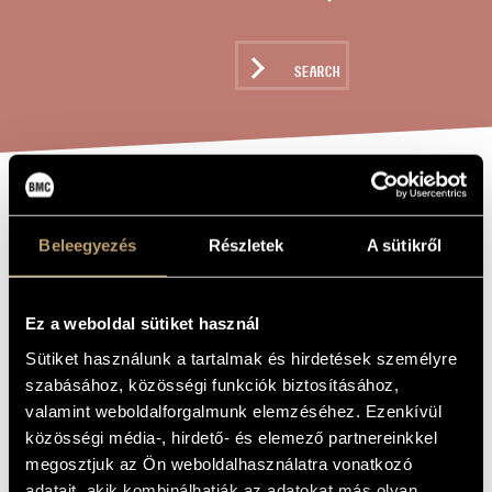
ARTIST DATABASE
COMPOSITION DATABASE
SEARCH
MUSIC LIBRARY, ONLINE CATALOG
PIANO CONCERTO
TITLE OF
THE WORK
- IN M. GYÖRGY
Beleegyezés
Részletek
A sütikről
LIGETI
Ez a weboldal sütiket használ
Sándor László
Sütiket használunk a tartalmak és hirdetések személyre
COMPOSER
szabásához, közösségi funkciók biztosításához,
Zongoraverseny – In M. György Ligeti
ORIGINAL /
valamint weboldalforgalmunk elemzéséhez. Ezenkívül
HUNGARIAN
TITLE
közösségi média-, hirdető- és elemező partnereinkkel
Piano Concerto - In M. György Ligeti
megosztjuk az Ön weboldalhasználatra vonatkozó
FOREIGN
LANGUAGE /
adatait, akik kombinálhatják az adatokat más olyan
ENGLISH