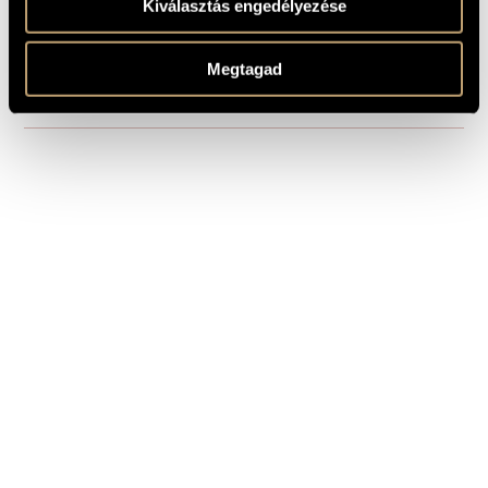
Kiválasztás engedélyezése
1 MIN.
Zongoraverseny
1
SAMPLE
Composed: 2013 - 2014
REMARKS,
Megtagad
OTHER INFO
Shared 1st Prize winner composition at the Academy of Music
´s Composers Competition in 2014