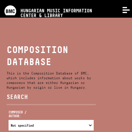
PROGRAMS
HUNGARIAN MUSIC INFORMATION
MENU
CENTER & LIBRARY
COMPETITIONS
TRAININGS
COMPOSITION
DATABASE
RELEASES
This is the Composition Database of BMC,
ABOUT US
which includes information about works by
composers that are either Hungarian or
Hungarian by origin or live in Hungary.
SEARCH
CONTACT
COMPOSER /
AUTHOR:
VIDEO GALLERY