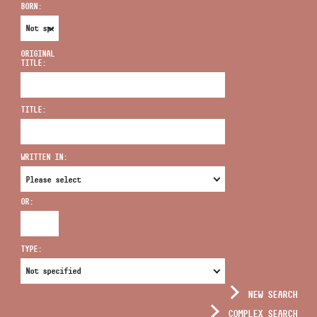
BORN:
ORIGINAL
TITLE:
ADDRESS
TITLE:
EMAIL
infokozpont@bmc.hu
WRITTEN IN:
PHONE
OR:
OPENING HOURS
TYPE:
NEW SEARCH
COMPLEX SEARCH